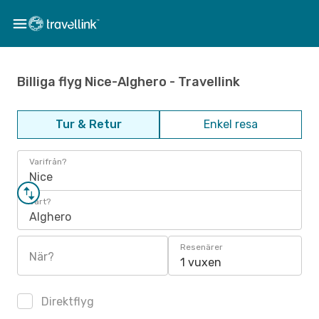
Billiga flyg Nice-Alghero - Travellink
Tur & Retur
Enkel resa
Varifrån?
Nice
Vart?
Alghero
Resenärer
När?
1 vuxen
Direktflyg