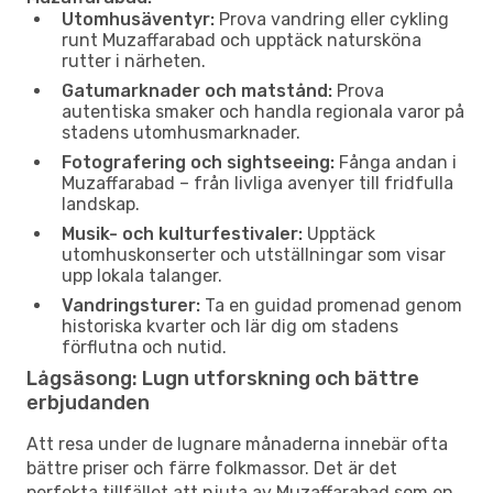
Utomhusäventyr:
Prova vandring eller cykling
runt Muzaffarabad och upptäck natursköna
rutter i närheten.
Gatumarknader och matstånd:
Prova
autentiska smaker och handla regionala varor på
stadens utomhusmarknader.
Fotografering och sightseeing:
Fånga andan i
Muzaffarabad – från livliga avenyer till fridfulla
landskap.
Musik- och kulturfestivaler:
Upptäck
utomhuskonserter och utställningar som visar
upp lokala talanger.
Vandringsturer:
Ta en guidad promenad genom
historiska kvarter och lär dig om stadens
förflutna och nutid.
Lågsäsong: Lugn utforskning och bättre
erbjudanden
Att resa under de lugnare månaderna innebär ofta
bättre priser och färre folkmassor. Det är det
perfekta tillfället att njuta av Muzaffarabad som en