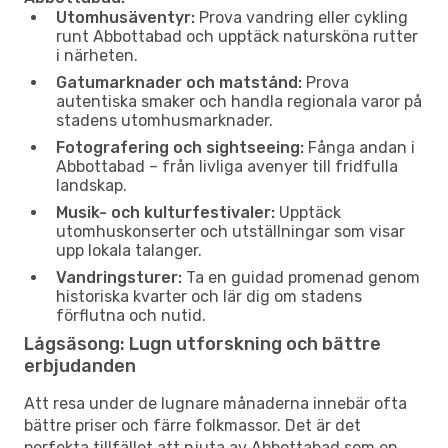
Utomhusäventyr:
Prova vandring eller cykling
runt Abbottabad och upptäck natursköna rutter
i närheten.
Gatumarknader och matstånd:
Prova
autentiska smaker och handla regionala varor på
stadens utomhusmarknader.
Fotografering och sightseeing:
Fånga andan i
Abbottabad – från livliga avenyer till fridfulla
landskap.
Musik- och kulturfestivaler:
Upptäck
utomhuskonserter och utställningar som visar
upp lokala talanger.
Vandringsturer:
Ta en guidad promenad genom
historiska kvarter och lär dig om stadens
förflutna och nutid.
Lågsäsong: Lugn utforskning och bättre
erbjudanden
Att resa under de lugnare månaderna innebär ofta
bättre priser och färre folkmassor. Det är det
perfekta tillfället att njuta av Abbottabad som en