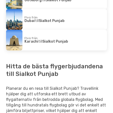
Flyg från
Dubai
till
Sialkot Punjab
Flyg från
Karachi
till
Sialkot Punjab
Hitta de bästa flygerbjudandena
till Sialkot Punjab
Planerar du en resa till Sialkot Punjab? Travellink
hjälper dig att utforska ett brett utbud av
flygalternativ från betrodda globala flygbolag. Med
tillgång till hundratals flygbolag gör vi det enkelt att
jämföra biljettpriser, vilket hjälper dig att enkelt