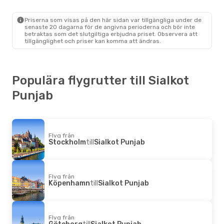
Priserna som visas på den här sidan var tillgängliga under de
senaste 20 dagarna för de angivna perioderna och bör inte
betraktas som det slutgiltiga erbjudna priset. Observera att
tillgänglighet och priser kan komma att ändras.
Populära flygrutter till Sialkot
Punjab
Flyg från
Stockholm
till
Sialkot Punjab
Flyg från
Köpenhamn
till
Sialkot Punjab
Flyg från
Göteborg
till
Sialkot Punjab