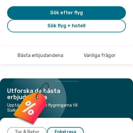
Sök efter flyg
Sök flyg + hotell
Bästa erbjudandena
Vanliga frågor
Utforska de bästa
erbjudandena
Upptäck de billigaste flygningarna till
Sialkot Punjab
Tur & Retur
Enkel resa