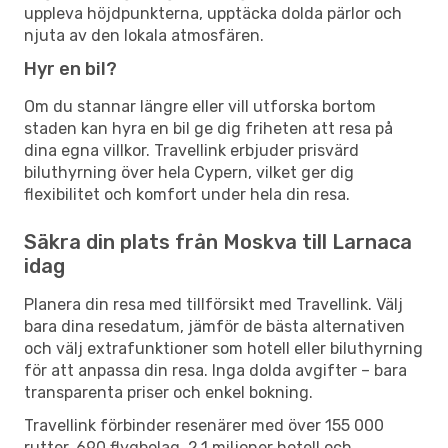
uppleva höjdpunkterna, upptäcka dolda pärlor och
njuta av den lokala atmosfären.
Hyr en bil?
Om du stannar längre eller vill utforska bortom
staden kan hyra en bil ge dig friheten att resa på
dina egna villkor. Travellink erbjuder prisvärd
biluthyrning över hela Cypern, vilket ger dig
flexibilitet och komfort under hela din resa.
Säkra din plats från Moskva till Larnaca
idag
Planera din resa med tillförsikt med Travellink. Välj
bara dina resedatum, jämför de bästa alternativen
och välj extrafunktioner som hotell eller biluthyrning
för att anpassa din resa. Inga dolda avgifter – bara
transparenta priser och enkel bokning.
Travellink förbinder resenärer med över 155 000
rutter, 690 flygbolag, 2,1 miljoner hotell och