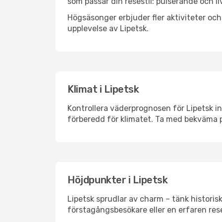
som passar din resestil: pulserande och li
Högsäsonger erbjuder fler aktiviteter oc
upplevelse av Lipetsk.
Klimat i Lipetsk
Kontrollera väderprognosen för Lipetsk in
förberedd för klimatet. Ta med bekväma p
Höjdpunkter i Lipetsk
Lipetsk sprudlar av charm – tänk histori
förstagångsbesökare eller en erfaren rese