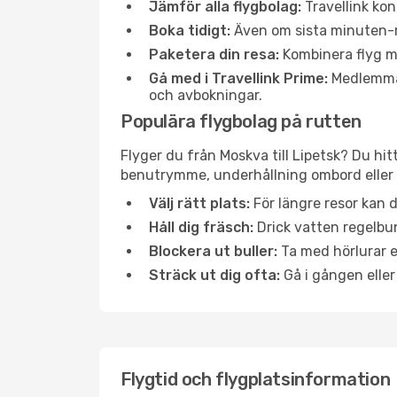
Jämför alla flygbolag:
Travellink kon
Boka tidigt:
Även om sista minuten-res
Paketera din resa:
Kombinera flyg me
Gå med i Travellink Prime:
Medlemmar 
och avbokningar.
Populära flygbolag på rutten
Flyger du från Moskva till Lipetsk? Du hit
benutrymme, underhållning ombord eller b
Välj rätt plats:
För längre resor kan d
Håll dig fräsch:
Drick vatten regelbun
Blockera ut buller:
Ta med hörlurar el
Sträck ut dig ofta:
Gå i gången eller
Flygtid och flygplatsinformation