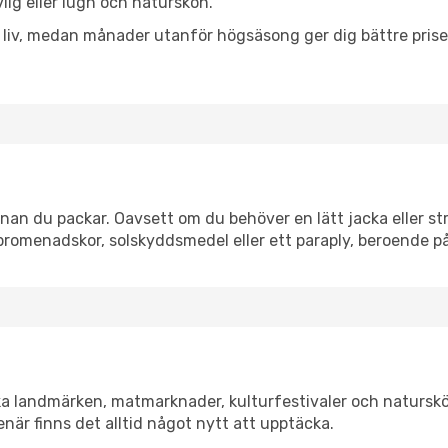
vlig eller lugn och naturskön.
h liv, medan månader utanför högsäsong ger dig bättre pris
nan du packar. Oavsett om du behöver en lätt jacka eller str
romenadskor, solskyddsmedel eller ett paraply, beroende p
ska landmärken, matmarknader, kulturfestivaler och naturskö
när finns det alltid något nytt att upptäcka.