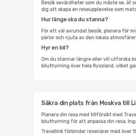
Besök sevärdheter som du måste se, ät som 
dig att skapa en reseupplevelse som matc
Hur länge ska du stanna?
För ett väl avrundat besök, planera för mi
pärlor och njuta av den lokala atmosfären
Hyr en bil?
Om du stannar längre eller vill utforska b
biluthyrning över hela Ryssland, vilket ger
Säkra din plats från Moskva till L
Planera din resa med tillförsikt med Trave
biluthyrning för att anpassa din resa. In
Travellink förbinder resenärer med över 15