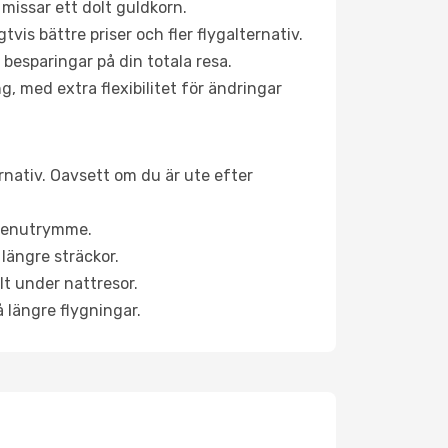
 missar ett dolt guldkorn.
is bättre priser och fler flygalternativ.
 besparingar på din totala resa.
g, med extra flexibilitet för ändringar
ernativ. Oavsett om du är ute efter
a benutrymme.
längre sträckor.
lt under nattresor.
å längre flygningar.