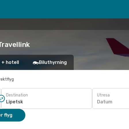
Travellink
 + hotell
Biluthyrning
rektflyg
Destination
Utresa
Datum
r flyg