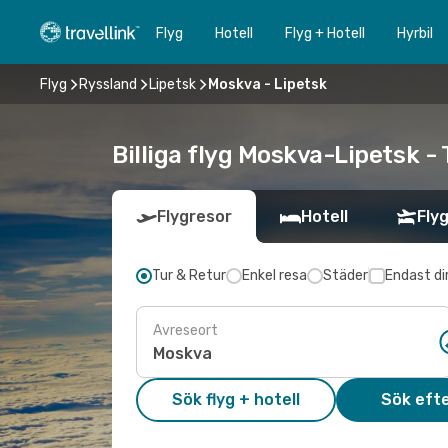
Flyg
Hotell
Flyg + Hotell
Hyrbil
Flyg
Ryssland
Lipetsk
Moskva - Lipetsk
Billiga flyg Moskva-Lipetsk - 
Flygresor
Hotell
Flyg
Tur & Retur
Enkel resa
Städer
Endast di
Avreseort
Sök flyg + hotell
Sök efte