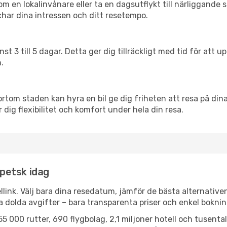
en lokalinvånare eller ta en dagsutflykt till närliggande st
har dina intressen och ditt resetempo.
nst 3 till 5 dagar. Detta ger dig tillräckligt med tid för at
.
ortom staden kan hyra en bil ge dig friheten att resa på dina 
 dig flexibilitet och komfort under hela din resa.
ipetsk idag
llink. Välj bara dina resedatum, jämför de bästa alternative
ga dolda avgifter – bara transparenta priser och enkel boknin
5 000 rutter, 690 flygbolag, 2,1 miljoner hotell och tusenta