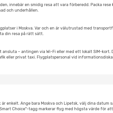
itiden, innebär en smidig resa att vara förberedd. Packa rese 
nad och underhållen.
flygplatser i Moskva. Var och en är välutrustad med transport
ta din resa på rätt sätt.
t ansluta – antingen via Wi-Fi eller med ett lokalt SIM-kort. 
afik eller privat taxi. Flygplatspersonal vid informationsdiska
k är enkelt. Ange bara Moskva och Lipetsk, välj dina datum så 
Vår "Smart Choice"-tagg markerar flyg med högsta värde för at