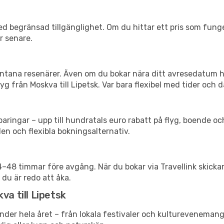
d begränsad tillgänglighet. Om du hittar ett pris som funger
r senare.
spontana resenärer. Även om du bokar nära ditt avresedatum 
g från Moskva till Lipetsk. Var bara flexibel med tider och d
ringar – upp till hundratals euro rabatt på flyg, boende o
en och flexibla bokningsalternativ.
24–48 timmar före avgång. När du bokar via Travellink skick
 du är redo att åka.
va till Lipetsk
nder hela året – från lokala festivaler och kulturevenemang 