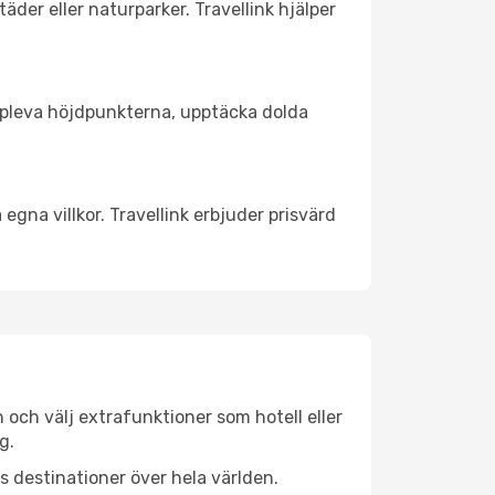
äder eller naturparker. Travellink hjälper
t uppleva höjdpunkterna, upptäcka dolda
egna villkor. Travellink erbjuder prisvärd
n och välj extrafunktioner som hotell eller
g.
ls destinationer över hela världen.