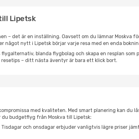
ill Lipetsk
en – det är en inställning. Oavsett om du lämnar Moskva för
ller något nytt i Lipetsk börjar varje resa med en enda boknin
flygalternativ, blanda flygbolag och skapa en resplan som pa
resetips – ditt nästa äventyr är bara ett klick bort.
t kompromissa med kvaliteten. Med smart planering kan du l
 du budgetflyg från Moskva till Lipetsk:
Tisdagar och onsdagar erbjuder vanligtvis lägre priser jäm