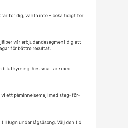
ar för dig, vänta inte – boka tidigt för
hjälper vår erbjudandesegment dig att
agar för bättre resultat.
ch biluthyrning. Res smartare med
ar vi ett påminnelsemejl med steg-för-
till lugn under lågsäsong. Välj den tid