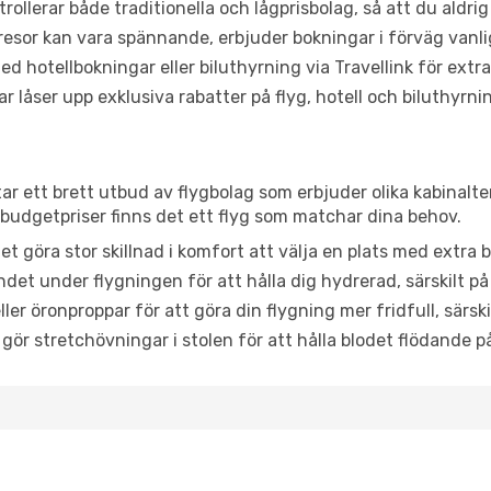
trollerar både traditionella och lågprisbolag, så att du aldrig
or kan vara spännande, erbjuder bokningar i förväg vanligtv
d hotellbokningar eller biluthyrning via Travellink för extra
låser upp exklusiva rabatter på flyg, hotell och biluthyrnin
tar ett brett utbud av flygbolag som erbjuder olika kabinalt
udgetpriser finns det ett flyg som matchar dina behov.
et göra stor skillnad i komfort att välja en plats med extr
det under flygningen för att hålla dig hydrerad, särskilt på 
ler öronproppar för att göra din flygning mer fridfull, särski
 gör stretchövningar i stolen för att hålla blodet flödande p