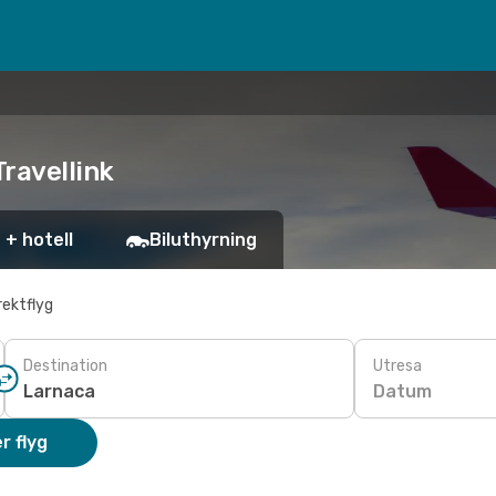
Travellink
 + hotell
Biluthyrning
rektflyg
Destination
Utresa
Datum
r flyg