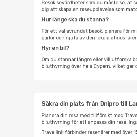
Besök sevärdheter som du måste se, ät som 
dig att skapa en reseupplevelse som matc
Hur länge ska du stanna?
För ett väl avrundat besök, planera för mi
pärlor och njuta av den lokala atmosfären
Hyr en bil?
Om du stannar längre eller vill utforska b
biluthyrning över hela Cypern, vilket ger d
Säkra din plats från Dnipro till L
Planera din resa med tillförsikt med Trave
biluthyrning för att anpassa din resa. In
Travellink förbinder resenärer med över 15