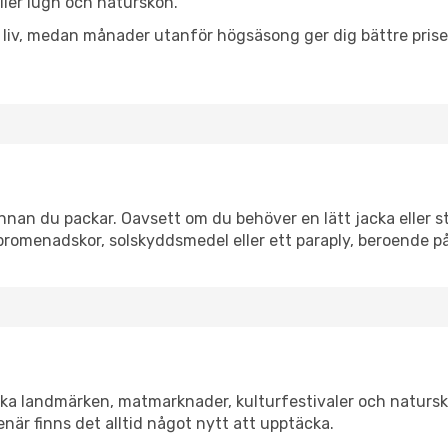
eller lugn och naturskön.
h liv, medan månader utanför högsäsong ger dig bättre pris
nan du packar. Oavsett om du behöver en lätt jacka eller st
romenadskor, solskyddsmedel eller ett paraply, beroende p
ska landmärken, matmarknader, kulturfestivaler och natursk
när finns det alltid något nytt att upptäcka.