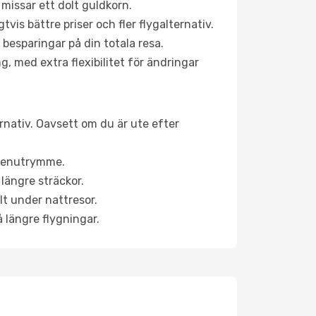
 missar ett dolt guldkorn.
is bättre priser och fler flygalternativ.
 besparingar på din totala resa.
g, med extra flexibilitet för ändringar
ernativ. Oavsett om du är ute efter
a benutrymme.
längre sträckor.
lt under nattresor.
å längre flygningar.