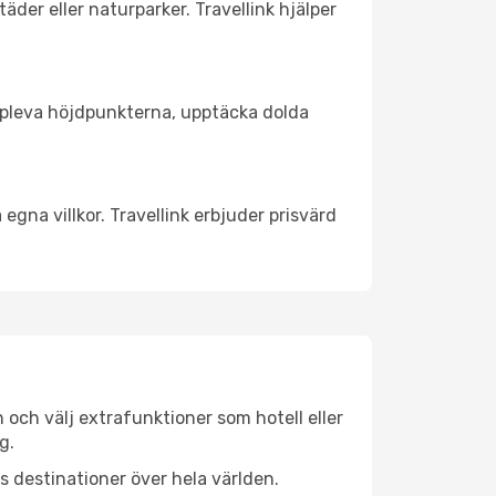
äder eller naturparker. Travellink hjälper
t uppleva höjdpunkterna, upptäcka dolda
egna villkor. Travellink erbjuder prisvärd
n och välj extrafunktioner som hotell eller
g.
ls destinationer över hela världen.