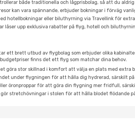
trollerar både traditionella och lågprisbolag, så att du aldrig
or kan vara spännande, erbjuder bokningar i förväg vanligtv
d hotellbokningar eller biluthyrning via Travellink för extra
låser upp exklusiva rabatter på flyg, hotell och biluthyrnin
tar ett brett utbud av flygbolag som erbjuder olika kabinalt
udgetpriser finns det ett flyg som matchar dina behov.
et göra stor skillnad i komfort att välja en plats med extr
det under flygningen för att hålla dig hydrerad, särskilt på 
ler öronproppar för att göra din flygning mer fridfull, särski
 gör stretchövningar i stolen för att hålla blodet flödande p