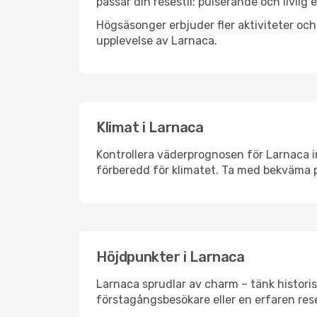
passar din resestil: pulserande och livlig 
Högsäsonger erbjuder fler aktiviteter oc
upplevelse av Larnaca.
Klimat i Larnaca
Kontrollera väderprognosen för Larnaca in
förberedd för klimatet. Ta med bekväma p
Höjdpunkter i Larnaca
Larnaca sprudlar av charm – tänk histori
förstagångsbesökare eller en erfaren rese