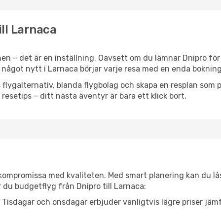
ill Larnaca
en – det är en inställning. Oavsett om du lämnar Dnipro för
er något nytt i Larnaca börjar varje resa med en enda bokning
flygalternativ, blanda flygbolag och skapa en resplan som pa
resetips – ditt nästa äventyr är bara ett klick bort.
t kompromissa med kvaliteten. Med smart planering kan du l
 du budgetflyg från Dnipro till Larnaca:
Tisdagar och onsdagar erbjuder vanligtvis lägre priser jäm