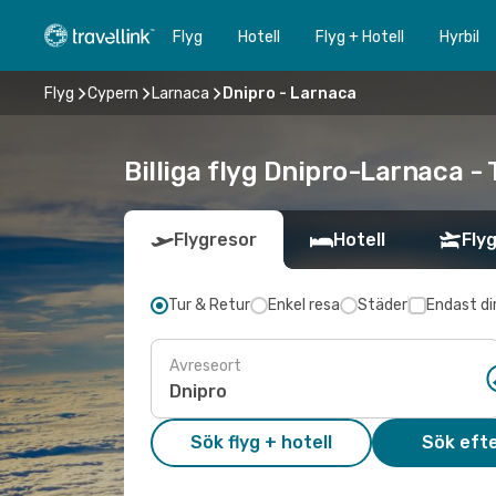
Flyg
Hotell
Flyg + Hotell
Hyrbil
Flyg
Cypern
Larnaca
Dnipro - Larnaca
Billiga flyg Dnipro-Larnaca - 
Flygresor
Hotell
Flyg
Tur & Retur
Enkel resa
Städer
Endast di
Avreseort
Sök flyg + hotell
Sök efte