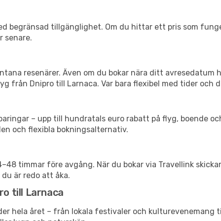
d begränsad tillgänglighet. Om du hittar ett pris som funger
r senare.
spontana resenärer. Även om du bokar nära ditt avresedatum 
g från Dnipro till Larnaca. Var bara flexibel med tider och d
ringar – upp till hundratals euro rabatt på flyg, boende o
en och flexibla bokningsalternativ.
24–48 timmar före avgång. När du bokar via Travellink skick
 du är redo att åka.
ro till Larnaca
er hela året – från lokala festivaler och kulturevenemang ti