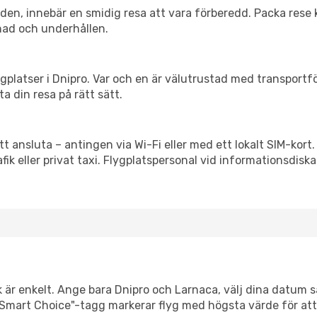
itiden, innebär en smidig resa att vara förberedd. Packa rese 
nad och underhållen.
flygplatser i Dnipro. Var och en är välutrustad med transport
ta din resa på rätt sätt.
tt ansluta – antingen via Wi-Fi eller med ett lokalt SIM-kort.
afik eller privat taxi. Flygplatspersonal vid informationsdiska
k är enkelt. Ange bara Dnipro och Larnaca, välj dina datum så 
Vår "Smart Choice"-tagg markerar flyg med högsta värde för at