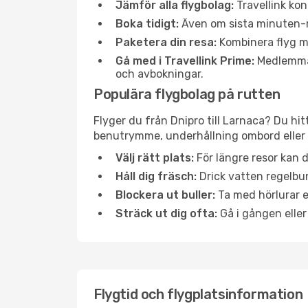
Jämför alla flygbolag:
Travellink kon
Boka tidigt:
Även om sista minuten-res
Paketera din resa:
Kombinera flyg me
Gå med i Travellink Prime:
Medlemmar 
och avbokningar.
Populära flygbolag på rutten
Flyger du från Dnipro till Larnaca? Du hit
benutrymme, underhållning ombord eller b
Välj rätt plats:
För längre resor kan d
Håll dig fräsch:
Drick vatten regelbun
Blockera ut buller:
Ta med hörlurar el
Sträck ut dig ofta:
Gå i gången eller
Flygtid och flygplatsinformation