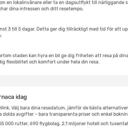
en lokalinvånare eller ta en dagsutflykt till närliggande st
har dina intressen och ditt resetempo.
nst 3 till 5 dagar. Detta ger dig tillräckligt med tid för at
.
ortom staden kan hyra en bil ge dig friheten att resa på dina 
ig flexibilitet och komfort under hela din resa.
arnaca idag
llink. Välj bara dina resedatum, jämför de bästa alternative
ga dolda avgifter – bara transparenta priser och enkel boknin
5 000 rutter, 690 flygbolag, 2,1 miljoner hotell och tusenta