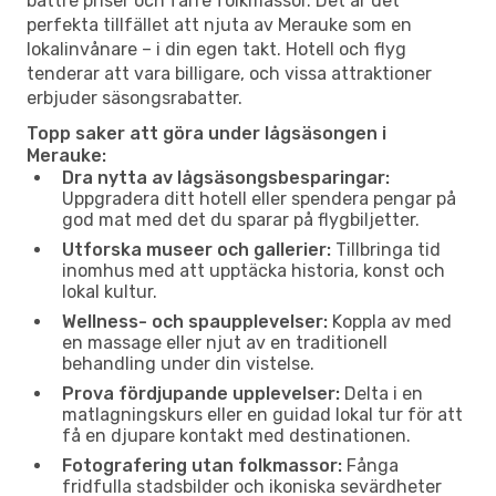
bättre priser och färre folkmassor. Det är det
perfekta tillfället att njuta av Merauke som en
lokalinvånare – i din egen takt. Hotell och flyg
tenderar att vara billigare, och vissa attraktioner
erbjuder säsongsrabatter.
Topp saker att göra under lågsäsongen i
Merauke:
Dra nytta av lågsäsongsbesparingar:
Uppgradera ditt hotell eller spendera pengar på
god mat med det du sparar på flygbiljetter.
Utforska museer och gallerier:
Tillbringa tid
inomhus med att upptäcka historia, konst och
lokal kultur.
Wellness- och spaupplevelser:
Koppla av med
en massage eller njut av en traditionell
behandling under din vistelse.
Prova fördjupande upplevelser:
Delta i en
matlagningskurs eller en guidad lokal tur för att
få en djupare kontakt med destinationen.
Fotografering utan folkmassor:
Fånga
fridfulla stadsbilder och ikoniska sevärdheter