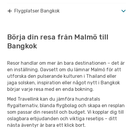
Ons 21 Okt.
- Tors 22 Okt.
Scandinavian Airlines
Flygplatser Bangkok
2 Mellanlandningar
MMA
- BKK
Qatar Airways
2 Mellanlandningar
BKK
- MMA
Börja din resa från Malmö till
Bangkok
Resor handlar om mer än bara destinationen – det är
en inställning. Oavsett om du lämnar Malmö för att
utforska den pulserande kulturen i Thailand eller
jaga solsken, inspiration eller något nytt i Bangkok
börjar varje resa med en enda bokning.
Med Travellink kan du jämföra hundratals
flygalternativ, blanda flygbolag och skapa en resplan
som passar din resestil och budget. Vi kopplar dig till
oslagbara erbjudanden och viktiga resetips – ditt
nästa äventyr är bara ett klick bort.