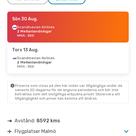
Tors 13 Aug.
Sön 30 Aug.
- Mån 17 Aug.
Scandinavian Airlines
Scandinavian Airlines
2 Mellanlandningar
2 Mellanlandningar
MMA
MMA
- BKK
- BKK
Air China
2 Mellanlandningar
BKK
- MMA
Tors 13 Aug.
Mån 24 Aug.
Scandinavian Airlines
- Sön 30 Aug.
2 Mellanlandningar
Scandinavian Airlines
MMA
- BKK
2 Mellanlandningar
MMA
- BKK
Air China
2 Mellanlandningar
BKK
- MMA
Priserna som visas på den här sidan var tillgängliga under de
senaste 20 dagarna för de angivna perioderna och bör inte
betraktas som det slutgiltiga erbjudna priset. Observera att
Fre 18 Sep.
- Mån 28 Sep.
tillgänglighet och priser kan komma att ändras.
Scandinavian Airlines
2 Mellanlandningar
MMA
- BKK
Qatar Airways
2 Mellanlandningar
Avstånd:
8592 kms
BKK
- MMA
Flygplatser Malmö