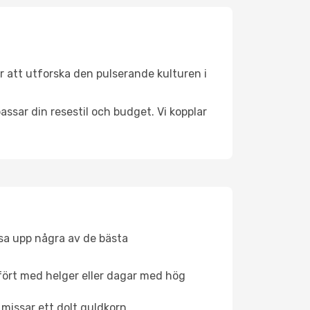
 att utforska den pulserande kulturen i
ssar din resestil och budget. Vi kopplar
åsa upp några av de bästa
fört med helger eller dagar med hög
 missar ett dolt guldkorn.