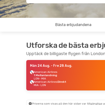
Bästa erbjudandena
Utforska de bästa erb
Upptäck de billigaste flygen från London 
Mån 24 Aug.
- Fre 28 Aug.
American Airlines
1 Mellanlandning
LON
- MIA
American Airlines
Direkt
MIA
- LON
Priserna som visas på den här sidan var tillgängliga 