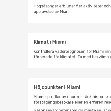
Högsäsonger erbjuder fler aktiviteter oc
upplevelse av Miami.
Klimat i Miami
Kontrollera väderprognosen för Miami inna
förberedd för klimatet. Ta med bekväma p
Höjdpunkter i Miami
Miami sprudlar av charm – tänk historisk
förstagångsbesökare eller en erfaren rese
Besök sevärdheter som du måste se, ät som 