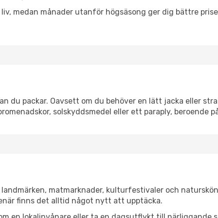
h liv, medan månader utanför högsäsong ger dig bättre pris
n du packar. Oavsett om du behöver en lätt jacka eller stra
romenadskor, solskyddsmedel eller ett paraply, beroende p
a landmärken, matmarknader, kulturfestivaler och naturskön
när finns det alltid något nytt att upptäcka.
en lokalinvånare eller ta en dagsutflykt till närliggande st