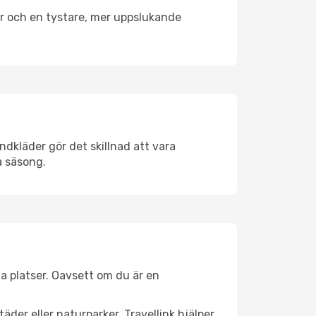
er och en tystare, mer uppslukande
ndkläder gör det skillnad att vara
å säsong.
a platser. Oavsett om du är en
äder eller naturparker. Travellink hjälper