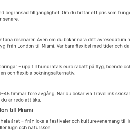
d begränsad tillgänglighet. Om du hittar ett pris som funger
r senare.
spontana resenärer. Även om du bokar nära ditt avresedatum 
g från London till Miami. Var bara flexibel med tider och dag
ringar – upp till hundratals euro rabatt på flyg, boende o
en och flexibla bokningsalternativ.
24–48 timmar före avgång. När du bokar via Travellink skick
 du är redo att åka.
on till Miami
hela året – från lokala festivaler och kulturevenemang till 
eller lugn och naturskön.