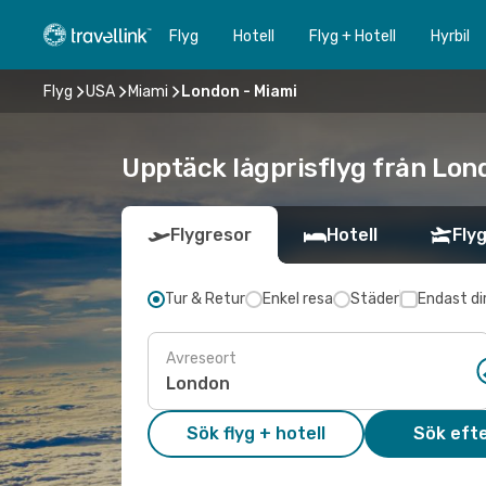
Flyg
Hotell
Flyg + Hotell
Hyrbil
Flyg
USA
Miami
London - Miami
Upptäck lågprisflyg från Lond
Flygresor
Hotell
Flyg
Tur & Retur
Enkel resa
Städer
Endast di
Avreseort
Sök flyg + hotell
Sök efte