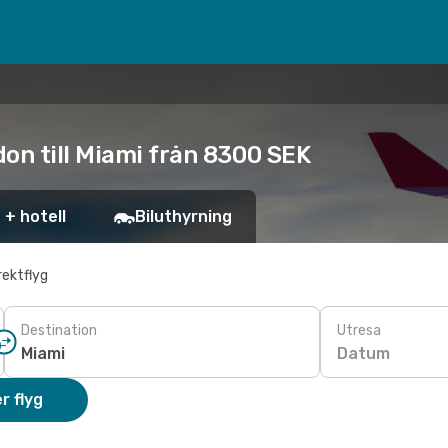
on till Miami från 8300 SEK
 + hotell
Biluthyrning
rektflyg
Destination
Utresa
Datum
r flyg