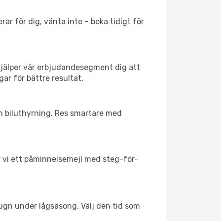
ar för dig, vänta inte – boka tidigt för
hjälper vår erbjudandesegment dig att
ar för bättre resultat.
ch biluthyrning. Res smartare med
ar vi ett påminnelsemejl med steg-för-
lugn under lågsäsong. Välj den tid som