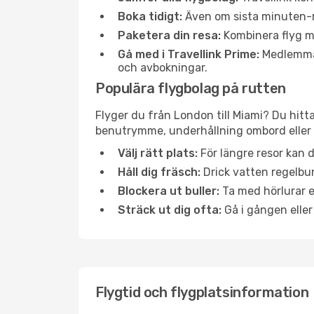
Boka tidigt:
Även om sista minuten-res
Paketera din resa:
Kombinera flyg me
Gå med i Travellink Prime:
Medlemmar 
och avbokningar.
Populära flygbolag på rutten
Flyger du från London till Miami? Du hitt
benutrymme, underhållning ombord eller b
Välj rätt plats:
För längre resor kan d
Håll dig fräsch:
Drick vatten regelbun
Blockera ut buller:
Ta med hörlurar el
Sträck ut dig ofta:
Gå i gången eller
Flygtid och flygplatsinformation