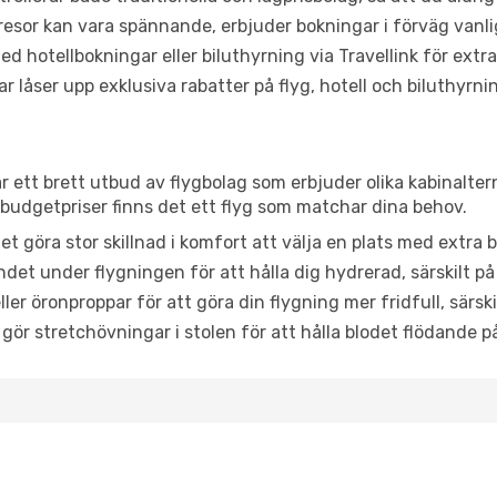
or kan vara spännande, erbjuder bokningar i förväg vanligtv
d hotellbokningar eller biluthyrning via Travellink för extra
låser upp exklusiva rabatter på flyg, hotell och biluthyrnin
ar ett brett utbud av flygbolag som erbjuder olika kabinalter
udgetpriser finns det ett flyg som matchar dina behov.
et göra stor skillnad i komfort att välja en plats med extr
det under flygningen för att hålla dig hydrerad, särskilt på 
ler öronproppar för att göra din flygning mer fridfull, särski
 gör stretchövningar i stolen för att hålla blodet flödande p