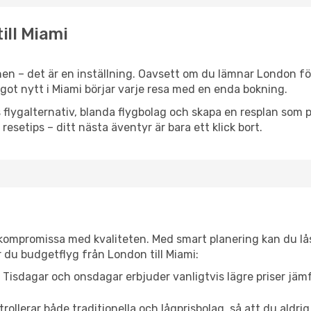
ill Miami
en – det är en inställning. Oavsett om du lämnar London för
något nytt i Miami börjar varje resa med en enda bokning.
flygalternativ, blanda flygbolag och skapa en resplan som pa
resetips – ditt nästa äventyr är bara ett klick bort.
t kompromissa med kvaliteten. Med smart planering kan du l
 du budgetflyg från London till Miami:
Tisdagar och onsdagar erbjuder vanligtvis lägre priser jäm
trollerar både traditionella och lågprisbolag, så att du aldrig