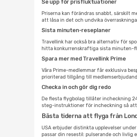
Se upp för prisfluktuationer
Priserna kan förändras snabbt, särskilt me
att låsa in det och undvika överraskninga
Sista minuten-reseplaner
Travellink har också bra alternativ för 
hitta konkurrenskraftiga sista minuten-fly
Spara mer med Travellink Prime
Våra Prime-medlemmar får exklusiva bespa
prioriterad tillgång till medlemserbjudand
Checka in och gör dig redo
De flesta flygbolag tillåter incheckning 
steg-instruktioner för incheckning så att
Bästa tiderna att flyga från Lond
USA erbjuder distinkta upplevelser under 
passar din resestil: pulserande och livlig 