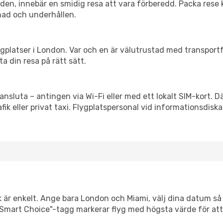
itiden, innebär en smidig resa att vara förberedd. Packa rese 
nad och underhållen.
flygplatser i London. Var och en är välutrustad med transpor
ta din resa på rätt sätt.
 ansluta – antingen via Wi-Fi eller med ett lokalt SIM-kort. D
afik eller privat taxi. Flygplatspersonal vid informationsdiska
k är enkelt. Ange bara London och Miami, välj dina datum så v
Vår "Smart Choice"-tagg markerar flyg med högsta värde för at