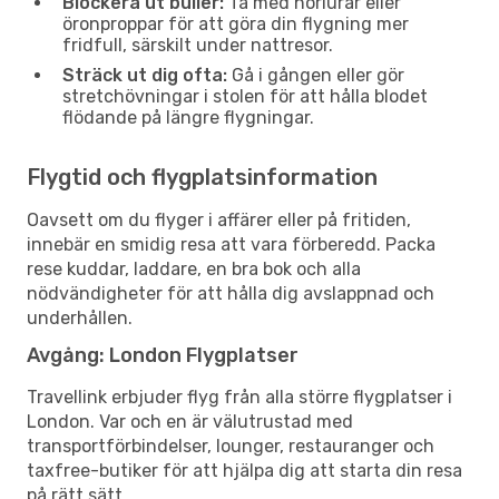
Blockera ut buller:
Ta med hörlurar eller
öronproppar för att göra din flygning mer
fridfull, särskilt under nattresor.
Sträck ut dig ofta:
Gå i gången eller gör
stretchövningar i stolen för att hålla blodet
flödande på längre flygningar.
Flygtid och flygplatsinformation
Oavsett om du flyger i affärer eller på fritiden,
innebär en smidig resa att vara förberedd. Packa
rese kuddar, laddare, en bra bok och alla
nödvändigheter för att hålla dig avslappnad och
underhållen.
Avgång: London Flygplatser
Travellink erbjuder flyg från alla större flygplatser i
London. Var och en är välutrustad med
transportförbindelser, lounger, restauranger och
taxfree-butiker för att hjälpa dig att starta din resa
på rätt sätt.