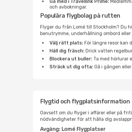
Gå med i Travellink Prime:
Medlemmar 
och avbokningar.
Populära flygbolag på rutten
Flyger du från Lomé till Stockholm? Du hi
benutrymme, underhållning ombord eller b
Välj rätt plats:
För längre resor kan d
Håll dig fräsch:
Drick vatten regelbun
Blockera ut buller:
Ta med hörlurar el
Sträck ut dig ofta:
Gå i gången eller
Flygtid och flygplatsinformation
Oavsett om du flyger i affärer eller på fr
nödvändigheter för att hålla dig avslapp
Avgång: Lomé Flygplatser