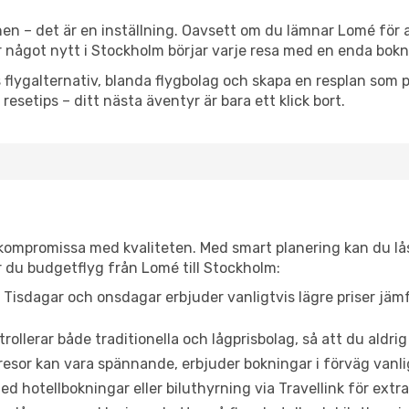
en – det är en inställning. Oavsett om du lämnar Lomé för a
ler något nytt i Stockholm börjar varje resa med en enda bokn
flygalternativ, blanda flygbolag och skapa en resplan som pa
resetips – ditt nästa äventyr är bara ett klick bort.
t kompromissa med kvaliteten. Med smart planering kan du l
r du budgetflyg från Lomé till Stockholm:
Tisdagar och onsdagar erbjuder vanligtvis lägre priser jäm
trollerar både traditionella och lågprisbolag, så att du aldrig
or kan vara spännande, erbjuder bokningar i förväg vanligtv
d hotellbokningar eller biluthyrning via Travellink för extra