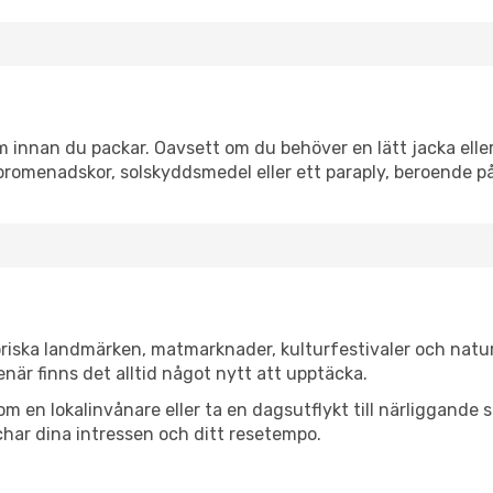
innan du packar. Oavsett om du behöver en lätt jacka eller 
romenadskor, solskyddsmedel eller ett paraply, beroende p
riska landmärken, matmarknader, kulturfestivaler och natur
när finns det alltid något nytt att upptäcka.
en lokalinvånare eller ta en dagsutflykt till närliggande st
har dina intressen och ditt resetempo.