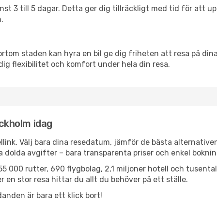
nst 3 till 5 dagar. Detta ger dig tillräckligt med tid för at
.
ortom staden kan hyra en bil ge dig friheten att resa på dina 
dig flexibilitet och komfort under hela din resa.
ockholm idag
llink. Välj bara dina resedatum, jämför de bästa alternative
ga dolda avgifter – bara transparenta priser och enkel boknin
5 000 rutter, 690 flygbolag, 2,1 miljoner hotell och tusenta
 en stor resa hittar du allt du behöver på ett ställe.
anden är bara ett klick bort!