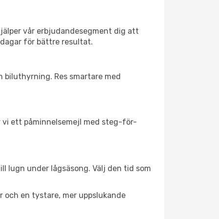
hjälper vår erbjudandesegment dig att
dagar för bättre resultat.
ch biluthyrning. Res smartare med
ar vi ett påminnelsemejl med steg-för-
ill lugn under lågsäsong. Välj den tid som
er och en tystare, mer uppslukande