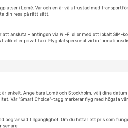
flygplatser i Lomé. Var och en är välutrustad med transportfö
ta din resa på rätt sätt.
 att ansluta – antingen via Wi-Fi eller med ett lokalt SIM-ko
vtrafik eller privat taxi. Flygplatspersonal vid informationsdi
k är enkelt. Ange bara Lomé och Stockholm, välj dina datum s
xibilitet. Vår "Smart Choice"-tagg markerar flyg med högsta vä
d begränsad tillgänglighet. Om du hittar ett pris som funger
r senare.