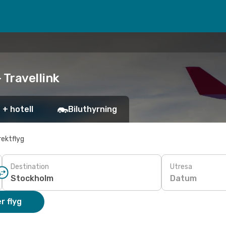
 Travellink
 + hotell
Biluthyrning
rektflyg
Destination
Utresa
Datum
r flyg