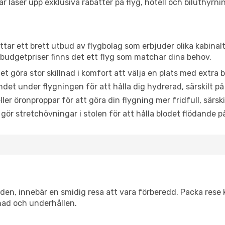
låser upp exklusiva rabatter på flyg, hotell och biluthyrnin
ttar ett brett utbud av flygbolag som erbjuder olika kabinal
udgetpriser finns det ett flyg som matchar dina behov.
et göra stor skillnad i komfort att välja en plats med extr
det under flygningen för att hålla dig hydrerad, särskilt på 
ler öronproppar för att göra din flygning mer fridfull, särski
 gör stretchövningar i stolen för att hålla blodet flödande p
itiden, innebär en smidig resa att vara förberedd. Packa rese 
nad och underhållen.