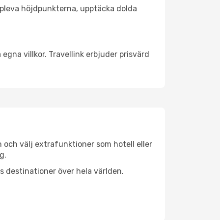
t uppleva höjdpunkterna, upptäcka dolda
egna villkor. Travellink erbjuder prisvärd
n och välj extrafunktioner som hotell eller
g.
ls destinationer över hela världen.