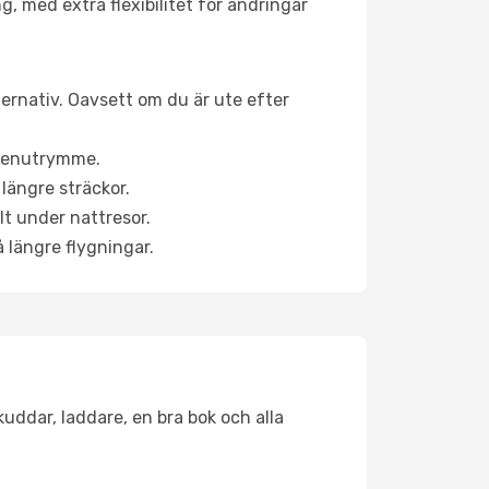
g, med extra flexibilitet för ändringar
ternativ. Oavsett om du är ute efter
a benutrymme.
längre sträckor.
lt under nattresor.
å längre flygningar.
kuddar, laddare, en bra bok och alla