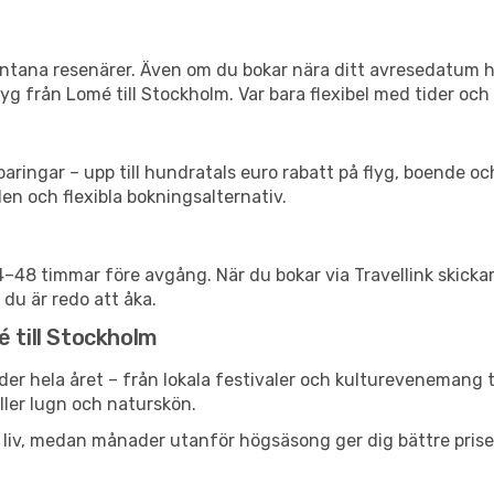
spontana resenärer. Även om du bokar nära ditt avresedatum 
g från Lomé till Stockholm. Var bara flexibel med tider och 
ringar – upp till hundratals euro rabatt på flyg, boende o
en och flexibla bokningsalternativ.
24–48 timmar före avgång. När du bokar via Travellink skick
 du är redo att åka.
é till Stockholm
der hela året – från lokala festivaler och kulturevenemang t
eller lugn och naturskön.
h liv, medan månader utanför högsäsong ger dig bättre pris