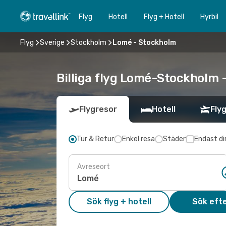
Flyg
Hotell
Flyg + Hotell
Hyrbil
Flyg
Sverige
Stockholm
Lomé - Stockholm
Billiga flyg Lomé-Stockholm -
Flygresor
Hotell
Flyg
Tur & Retur
Enkel resa
Städer
Endast di
Avreseort
Sök flyg + hotell
Sök efte