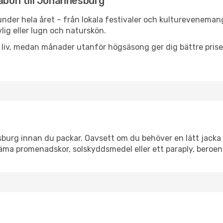
sabon till Johannesburg
under hela året – från lokala festivaler och kulturevenemang 
vlig eller lugn och naturskön.
h liv, medan månader utanför högsäsong ger dig bättre pris
urg innan du packar. Oavsett om du behöver en lätt jacka el
äma promenadskor, solskyddsmedel eller ett paraply, beroe