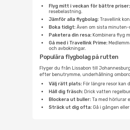
Flyg mitt i veckan för bättre priser:
resebelastning.
Jämför alla flygbolag:
Travellink kon
Boka tidigt:
Även om sista minuten-res
Paketera din resa:
Kombinera flyg me
Gå med i Travellink Prime:
Medlemmar 
och avbokningar.
Populära flygbolag på rutten
Flyger du från Lissabon till Johannesburg
efter benutrymme, underhållning ombord e
Välj rätt plats:
För längre resor kan d
Håll dig fräsch:
Drick vatten regelbun
Blockera ut buller:
Ta med hörlurar el
Sträck ut dig ofta:
Gå i gången eller