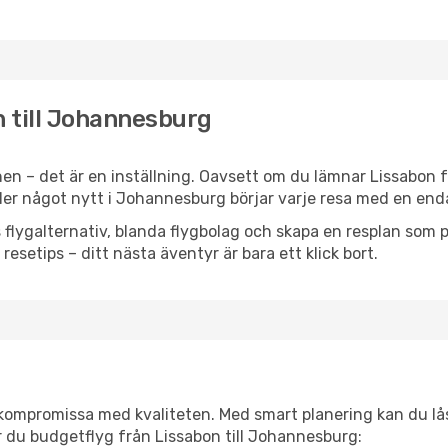
n till Johannesburg
en – det är en inställning. Oavsett om du lämnar Lissabon f
 eller något nytt i Johannesburg börjar varje resa med en end
flygalternativ, blanda flygbolag och skapa en resplan som pa
resetips – ditt nästa äventyr är bara ett klick bort.
t kompromissa med kvaliteten. Med smart planering kan du l
r du budgetflyg från Lissabon till Johannesburg: