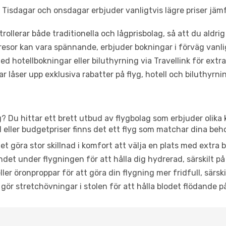
Tisdagar och onsdagar erbjuder vanligtvis lägre priser jäm
trollerar både traditionella och lågprisbolag, så att du aldrig
or kan vara spännande, erbjuder bokningar i förväg vanligtv
d hotellbokningar eller biluthyrning via Travellink för extra
låser upp exklusiva rabatter på flyg, hotell och biluthyrnin
? Du hittar ett brett utbud av flygbolag som erbjuder olika 
ller budgetpriser finns det ett flyg som matchar dina beh
et göra stor skillnad i komfort att välja en plats med extr
det under flygningen för att hålla dig hydrerad, särskilt på 
ler öronproppar för att göra din flygning mer fridfull, särski
 gör stretchövningar i stolen för att hålla blodet flödande p