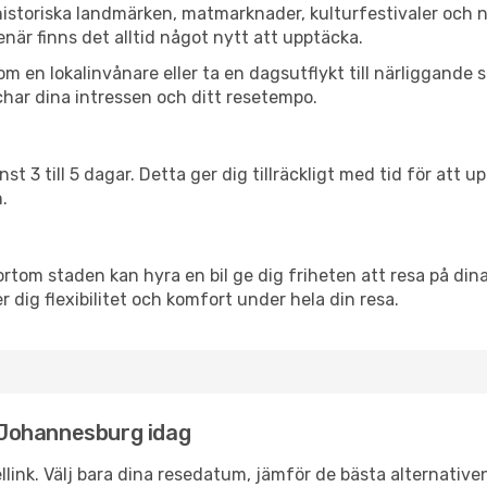
storiska landmärken, matmarknader, kulturfestivaler och n
när finns det alltid något nytt att upptäcka.
en lokalinvånare eller ta en dagsutflykt till närliggande st
har dina intressen och ditt resetempo.
nst 3 till 5 dagar. Detta ger dig tillräckligt med tid för at
.
ortom staden kan hyra en bil ge dig friheten att resa på dina 
r dig flexibilitet och komfort under hela din resa.
l Johannesburg idag
llink. Välj bara dina resedatum, jämför de bästa alternative