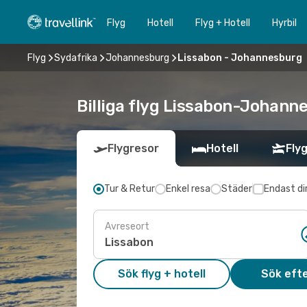
Flyg
Hotell
Flyg + Hotell
Hyrbil
Flyg
Sydafrika
Johannesburg
Lissabon - Johannesburg
Billiga flyg Lissabon-Johanne
Flygresor
Hotell
Flyg
Tur & Retur
Enkel resa
Städer
Endast di
Avreseort
Sök flyg + hotell
Sök efte