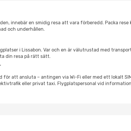
itiden, innebär en smidig resa att vara förberedd. Packa rese 
nad och underhållen.
flygplatser i Lissabon. Var och en är välutrustad med transpo
ta din resa på rätt sätt.
r
för att ansluta – antingen via Wi-Fi eller med ett lokalt SI
ektivtrafik eller privat taxi. Flygplatspersonal vid informatio