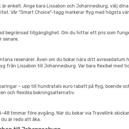
nk är enkelt. Ange bara Lissabon och Johannesburg, välj dina 
xibilitet. Vår "Smart Choice"-tagg markerar flyg med högsta vä
d begränsad tillgänglighet. Om du hittar ett pris som funger
r senare.
spontana resenärer. Även om du bokar nära ditt avresedatum 
yg från Lissabon till Johannesburg. Var bara flexibel med tid
ringar – upp till hundratals euro rabatt på flyg, boende o
en och flexibla bokningsalternativ.
24–48 timmar före avgång. När du bokar via Travellink skick
 du är redo att åka.