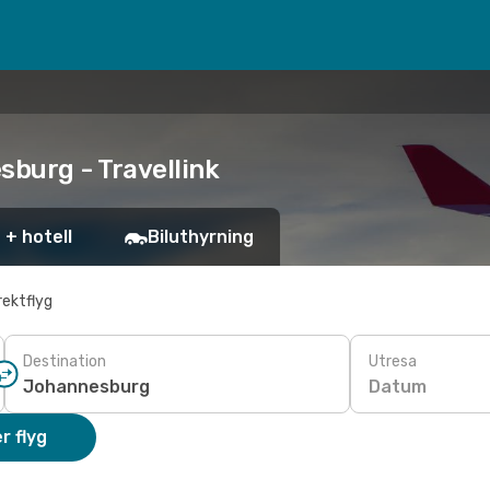
sburg - Travellink
 + hotell
Biluthyrning
rektflyg
Destination
Utresa
Datum
r flyg