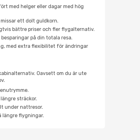
fört med helger eller dagar med hög
 missar ett dolt guldkorn.
is bättre priser och fler flygalternativ.
 besparingar på din totala resa.
g, med extra flexibilitet för ändringar
kabinalternativ. Oavsett om du är ute
ov.
a benutrymme.
längre sträckor.
lt under nattresor.
å längre flygningar.