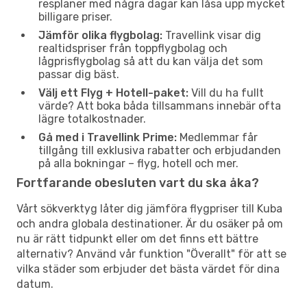
resplaner med några dagar kan låsa upp mycket
billigare priser.
Jämför olika flygbolag:
Travellink visar dig
realtidspriser från toppflygbolag och
lågprisflygbolag så att du kan välja det som
passar dig bäst.
Välj ett Flyg + Hotell-paket:
Vill du ha fullt
värde? Att boka båda tillsammans innebär ofta
lägre totalkostnader.
Gå med i Travellink Prime:
Medlemmar får
tillgång till exklusiva rabatter och erbjudanden
på alla bokningar – flyg, hotell och mer.
Fortfarande obesluten vart du ska åka?
Vårt sökverktyg låter dig jämföra flygpriser till Kuba
och andra globala destinationer. Är du osäker på om
nu är rätt tidpunkt eller om det finns ett bättre
alternativ? Använd vår funktion "Överallt" för att se
vilka städer som erbjuder det bästa värdet för dina
datum.