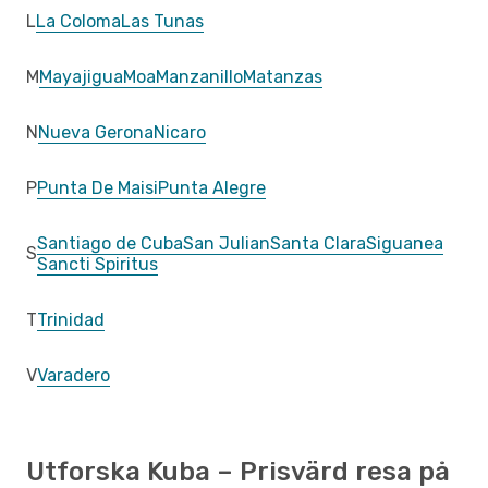
L
La Coloma
Las Tunas
M
Mayajigua
Moa
Manzanillo
Matanzas
N
Nueva Gerona
Nicaro
P
Punta De Maisi
Punta Alegre
Santiago de Cuba
San Julian
Santa Clara
Siguanea
S
Sancti Spiritus
T
Trinidad
V
Varadero
Utforska Kuba – Prisvärd resa på