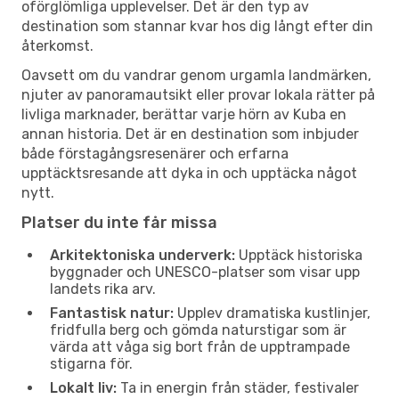
oförglömliga upplevelser. Det är den typ av
destination som stannar kvar hos dig långt efter din
återkomst.
Oavsett om du vandrar genom urgamla landmärken,
njuter av panoramautsikt eller provar lokala rätter på
livliga marknader, berättar varje hörn av Kuba en
annan historia. Det är en destination som inbjuder
både förstagångsresenärer och erfarna
upptäcktsresande att dyka in och upptäcka något
nytt.
Platser du inte får missa
Arkitektoniska underverk:
Upptäck historiska
byggnader och UNESCO-platser som visar upp
landets rika arv.
Fantastisk natur:
Upplev dramatiska kustlinjer,
fridfulla berg och gömda naturstigar som är
värda att våga sig bort från de upptrampade
stigarna för.
Lokalt liv:
Ta in energin från städer, festivaler