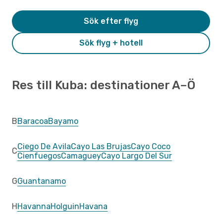
Sök efter flyg
Sök flyg + hotell
Res till Kuba: destinationer A–Ö
B
Baracoa
Bayamo
Ciego De Avila
Cayo Las Brujas
Cayo Coco
C
Cienfuegos
Camaguey
Cayo Largo Del Sur
G
Guantanamo
H
Havanna
Holguin
Havana