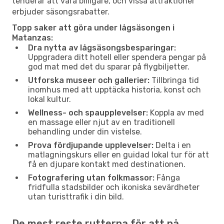
tenderar att vara billigare, och vissa attraktioner
erbjuder säsongsrabatter.
Topp saker att göra under lågsäsongen i
Matanzas:
Dra nytta av lågsäsongsbesparingar:
Uppgradera ditt hotell eller spendera pengar på
god mat med det du sparar på flygbiljetter.
Utforska museer och gallerier:
Tillbringa tid
inomhus med att upptäcka historia, konst och
lokal kultur.
Wellness- och spaupplevelser:
Koppla av med
en massage eller njut av en traditionell
behandling under din vistelse.
Prova fördjupande upplevelser:
Delta i en
matlagningskurs eller en guidad lokal tur för att
få en djupare kontakt med destinationen.
Fotografering utan folkmassor:
Fånga
fridfulla stadsbilder och ikoniska sevärdheter
utan turisttrafik i din bild.
De mest reste rutterna för att nå