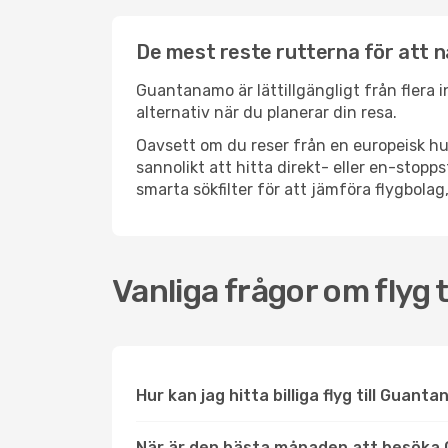
De mest reste rutterna för att
Guantanamo är lättillgängligt från flera i
alternativ när du planerar din resa.
Oavsett om du reser från en europeisk hu
sannolikt att hitta direkt- eller en-sto
smarta sökfilter för att jämföra flygbolag,
Vanliga frågor om flyg
Hur kan jag hitta billiga flyg till Guant
När är den bästa månaden att besök