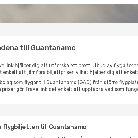
ndena till Guantanamo
ellink hjälper dig att utforska ett brett utbud av flygaltern
et enkelt att jämföra biljettpriser, vilket hjälper dig att enke
lygbolag som flyger till Guantanamo (GAO) från större flygpla
 priser gör Travellink det enkelt att upptäcka vad som funge
 flygbiljetten till Guantanamo