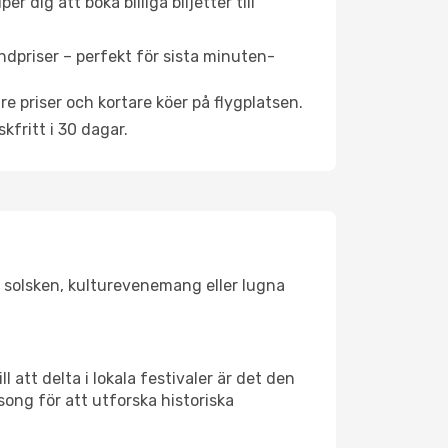
 dig att boka billiga biljetter till
ndpriser – perfekt för sista minuten-
re priser och kortare köer på flygplatsen.
fritt i 30 dagar.
r solsken, kulturevenemang eller lugna
 att delta i lokala festivaler är det den
ong för att utforska historiska