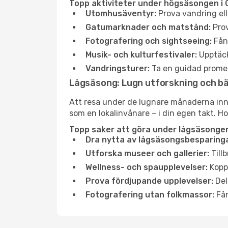
Topp aktiviteter under högsäsongen i
Utomhusäventyr:
Prova vandring el
Gatumarknader och matstånd:
Prov
Fotografering och sightseeing:
Fång
Musik- och kulturfestivaler:
Upptäck
Vandringsturer:
Ta en guidad promen
Lågsäsong: Lugn utforskning och b
Att resa under de lugnare månaderna inneb
som en lokalinvånare – i din egen takt. Ho
Topp saker att göra under lågsäsonge
Dra nytta av lågsäsongsbesparinga
Utforska museer och gallerier:
Tillb
Wellness- och spaupplevelser:
Koppl
Prova fördjupande upplevelser:
Del
Fotografering utan folkmassor:
Fån