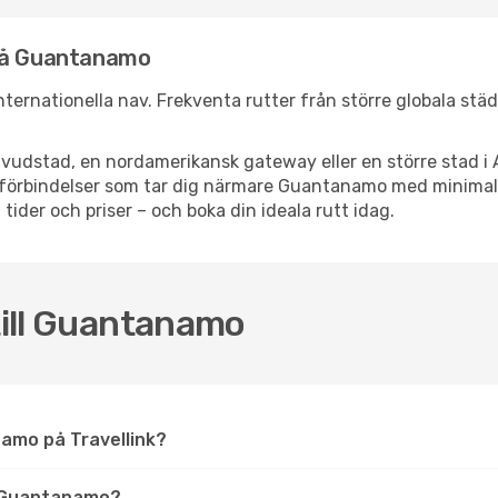
 nå Guantanamo
nternationella nav. Frekventa rutter från större globala städ
vudstad, en nordamerikansk gateway eller en större stad i 
ppsförbindelser som tar dig närmare Guantanamo med minima
 tider och priser – och boka din ideala rutt idag.
 till Guantanamo
anamo på Travellink?
a Guantanamo?