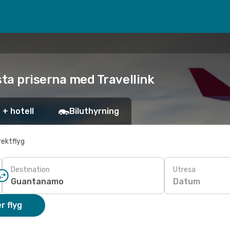
sta priserna med Travellink
 + hotell
Biluthyrning
rektflyg
Destination
Utresa
Datum
r flyg