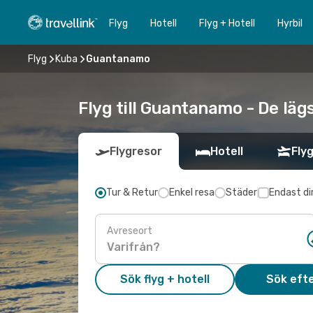
Flyg
Hotell
Flyg + Hotell
Hyrbil
Flyg
Kuba
Guantanamo
Flyg till Guantanamo - De läg
Flygresor
Hotell
Flyg
Tur & Retur
Enkel resa
Städer
Endast di
Avreseort
Sök flyg + hotell
Sök efte