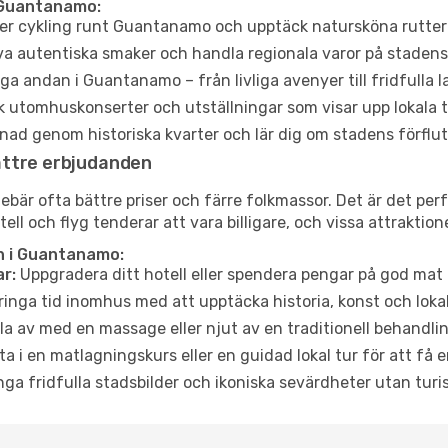
 Guantanamo:
ler cykling runt Guantanamo och upptäck natursköna rutter 
a autentiska smaker och handla regionala varor på stade
a andan i Guantanamo – från livliga avenyer till fridfulla 
 utomhuskonserter och utställningar som visar upp lokala t
ad genom historiska kvarter och lär dig om stadens förflut
ättre erbjudanden
är ofta bättre priser och färre folkmassor. Det är det perf
tell och flyg tenderar att vara billigare, och vissa attraktio
n i Guantanamo:
r:
Uppgradera ditt hotell eller spendera pengar på god mat m
ringa tid inomhus med att upptäcka historia, konst och lokal
a av med en massage eller njut av en traditionell behandlin
ta i en matlagningskurs eller en guidad lokal tur för att få
ga fridfulla stadsbilder och ikoniska sevärdheter utan turistt