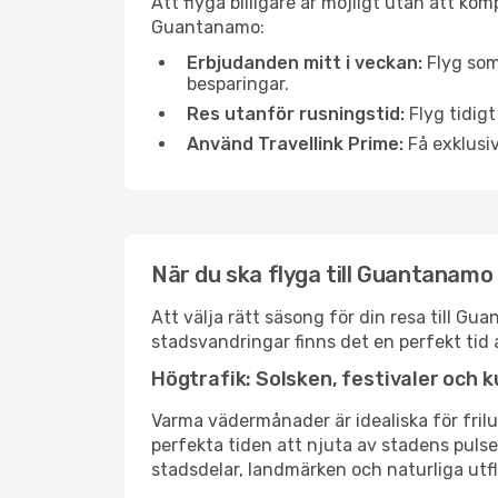
Att flyga billigare är möjligt utan att kom
Guantanamo:
Erbjudanden mitt i veckan:
Flyg som
besparingar.
Res utanför rusningstid:
Flyg tidigt
Använd Travellink Prime:
Få exklusiv
När du ska flyga till Guantanamo
Att välja rätt säsong för din resa till G
stadsvandringar finns det en perfekt tid 
Högtrafik: Solsken, festivaler och k
Varma vädermånader är idealiska för friluf
perfekta tiden att njuta av stadens puls
stadsdelar, landmärken och naturliga utfl