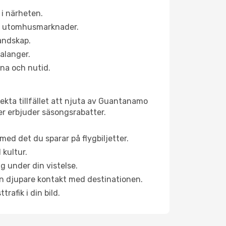
i närheten.
ns utomhusmarknader.
landskap.
alanger.
na och nutid.
ekta tillfället att njuta av Guantanamo
ner erbjuder säsongsrabatter.
ed det du sparar på flygbiljetter.
 kultur.
g under din vistelse.
 en djupare kontakt med destinationen.
rafik i din bild.