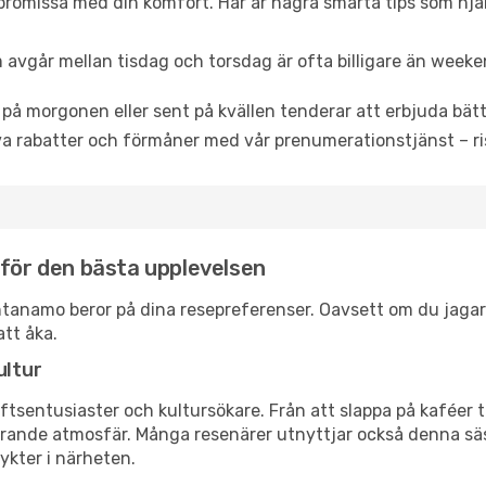
promissa med din komfort. Här är några smarta tips som hjälper
 avgår mellan tisdag och torsdag är ofta billigare än weeke
 på morgonen eller sent på kvällen tenderar att erbjuda bätt
a rabatter och förmåner med vår prenumerationstjänst – risk
 för den bästa upplevelsen
uantanamo beror på dina resepreferenser. Oavsett om du jaga
att åka.
ultur
tsentusiaster och kultursökare. Från att slappa på kaféer till
erande atmosfär. Många resenärer utnyttjar också denna säs
ykter i närheten.