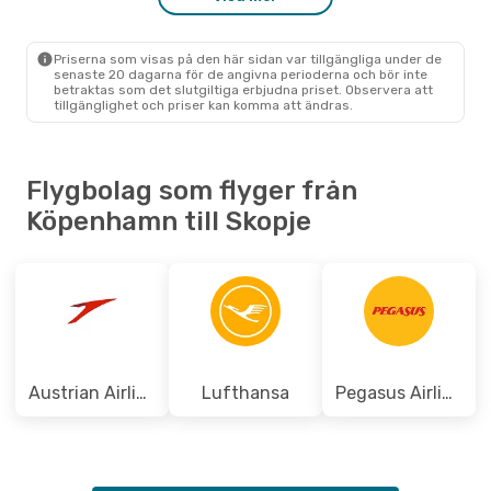
Ons 23 Sep.
- Ons 30 Sep.
Swiss International Air Lines
1 Mellanlandning
Priserna som visas på den här sidan var tillgängliga under de
CPH
- SKP
senaste 20 dagarna för de angivna perioderna och bör inte
Swiss International Air Lines
betraktas som det slutgiltiga erbjudna priset. Observera att
1 Mellanlandning
tillgänglighet och priser kan komma att ändras.
SKP
- CPH
Flygbolag som flyger från
Köpenhamn till Skopje
Austrian Airlines
Lufthansa
Pegasus Airlines