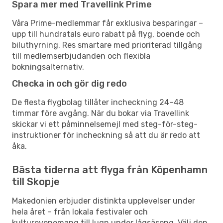
Spara mer med Travellink Prime
Våra Prime-medlemmar får exklusiva besparingar –
upp till hundratals euro rabatt på flyg, boende och
biluthyrning. Res smartare med prioriterad tillgång
till medlemserbjudanden och flexibla
bokningsalternativ.
Checka in och gör dig redo
De flesta flygbolag tillåter incheckning 24–48
timmar före avgång. När du bokar via Travellink
skickar vi ett påminnelsemejl med steg-för-steg-
instruktioner för incheckning så att du är redo att
åka.
Bästa tiderna att flyga från Köpenhamn
till Skopje
Makedonien erbjuder distinkta upplevelser under
hela året – från lokala festivaler och
kulturevenemang till lugn under lågsäsong. Välj den