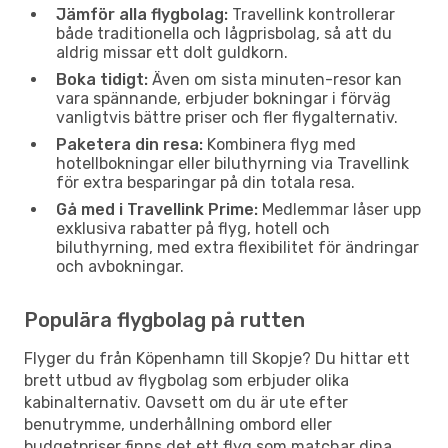
Jämför alla flygbolag:
Travellink kontrollerar
både traditionella och lågprisbolag, så att du
aldrig missar ett dolt guldkorn.
Boka tidigt:
Även om sista minuten-resor kan
vara spännande, erbjuder bokningar i förväg
vanligtvis bättre priser och fler flygalternativ.
Paketera din resa:
Kombinera flyg med
hotellbokningar eller biluthyrning via Travellink
för extra besparingar på din totala resa.
Gå med i Travellink Prime:
Medlemmar låser upp
exklusiva rabatter på flyg, hotell och
biluthyrning, med extra flexibilitet för ändringar
och avbokningar.
Populära flygbolag på rutten
Flyger du från Köpenhamn till Skopje? Du hittar ett
brett utbud av flygbolag som erbjuder olika
kabinalternativ. Oavsett om du är ute efter
benutrymme, underhållning ombord eller
budgetpriser finns det ett flyg som matchar dina