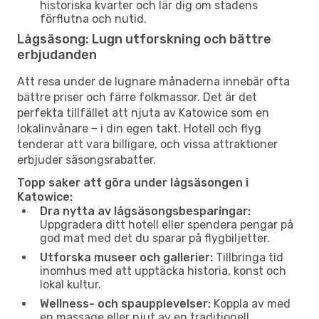
historiska kvarter och lär dig om stadens
förflutna och nutid.
Lågsäsong: Lugn utforskning och bättre
erbjudanden
Att resa under de lugnare månaderna innebär ofta
bättre priser och färre folkmassor. Det är det
perfekta tillfället att njuta av Katowice som en
lokalinvånare – i din egen takt. Hotell och flyg
tenderar att vara billigare, och vissa attraktioner
erbjuder säsongsrabatter.
Topp saker att göra under lågsäsongen i
Katowice:
Dra nytta av lågsäsongsbesparingar:
Uppgradera ditt hotell eller spendera pengar på
god mat med det du sparar på flygbiljetter.
Utforska museer och gallerier:
Tillbringa tid
inomhus med att upptäcka historia, konst och
lokal kultur.
Wellness- och spaupplevelser:
Koppla av med
en massage eller njut av en traditionell