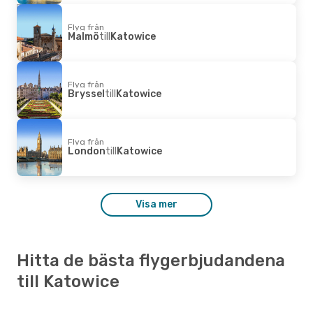
Flyg från
Malmö
till
Katowice
Flyg från
Bryssel
till
Katowice
Flyg från
London
till
Katowice
Visa mer
Hitta de bästa flygerbjudandena
till Katowice