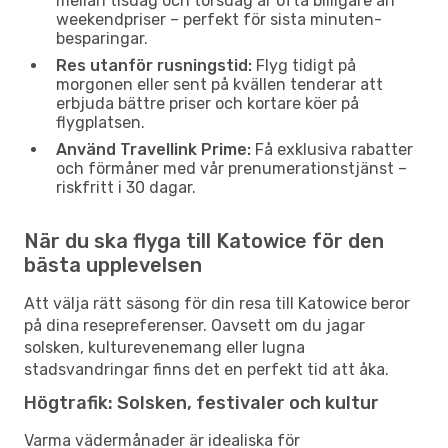
mellan tisdag och torsdag är ofta billigare än
weekendpriser – perfekt för sista minuten-
besparingar.
Res utanför rusningstid:
Flyg tidigt på
morgonen eller sent på kvällen tenderar att
erbjuda bättre priser och kortare köer på
flygplatsen.
Använd Travellink Prime:
Få exklusiva rabatter
och förmåner med vår prenumerationstjänst –
riskfritt i 30 dagar.
När du ska flyga till Katowice för den
bästa upplevelsen
Att välja rätt säsong för din resa till Katowice beror
på dina resepreferenser. Oavsett om du jagar
solsken, kulturevenemang eller lugna
stadsvandringar finns det en perfekt tid att åka.
Högtrafik: Solsken, festivaler och kultur
Varma vädermånader är idealiska för