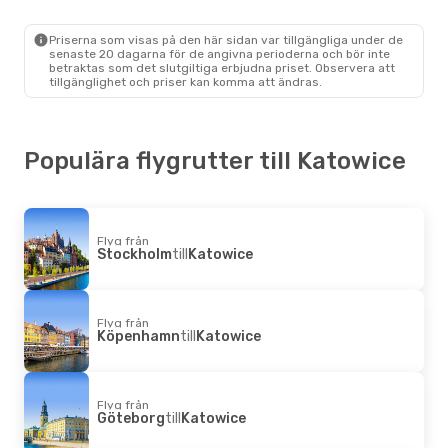
Lot Polish Airlines
1 Mellanlandning
Priserna som visas på den här sidan var tillgängliga under de
Stockholm
- Katowice
senaste 20 dagarna för de angivna perioderna och bör inte
Lot Polish Airlines
betraktas som det slutgiltiga erbjudna priset. Observera att
1 Mellanlandning
tillgänglighet och priser kan komma att ändras.
Katowice
- Stockholm
Populära flygrutter till Katowice
Flyg från
Stockholm
till
Katowice
Flyg från
Köpenhamn
till
Katowice
Flyg från
Göteborg
till
Katowice