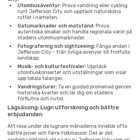
Utomhusäventyr:
Prova vandring eller cykling
runt Jefferson City och upptäck natursköna
rutter i närheten.
Gatumarknader och matstånd:
Prova
autentiska smaker och handla regionala varor på
stadens utomhusmarknader.
Fotografering och sightseeing:
Fånga andan i
Jefferson City – från livliga avenyer till fridfulla
landskap.
Musik- och kulturfestivaler:
Upptäck
utomhuskonserter och utställningar som visar
upp lokala talanger.
Vandringsturer:
Ta en guidad promenad genom
historiska kvarter och lär dig om stadens
förflutna och nutid.
Lågsäsong: Lugn utforskning och bättre
erbjudanden
Att resa under de lugnare månaderna innebär ofta
bättre priser och färre folkmassor. Det är det
perfekta tillfället att njuta av Jefferson City som en