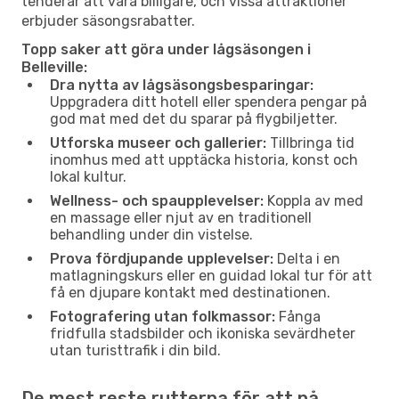
tenderar att vara billigare, och vissa attraktioner
erbjuder säsongsrabatter.
Topp saker att göra under lågsäsongen i
Belleville:
Dra nytta av lågsäsongsbesparingar:
Uppgradera ditt hotell eller spendera pengar på
god mat med det du sparar på flygbiljetter.
Utforska museer och gallerier:
Tillbringa tid
inomhus med att upptäcka historia, konst och
lokal kultur.
Wellness- och spaupplevelser:
Koppla av med
en massage eller njut av en traditionell
behandling under din vistelse.
Prova fördjupande upplevelser:
Delta i en
matlagningskurs eller en guidad lokal tur för att
få en djupare kontakt med destinationen.
Fotografering utan folkmassor:
Fånga
fridfulla stadsbilder och ikoniska sevärdheter
utan turisttrafik i din bild.
De mest reste rutterna för att nå