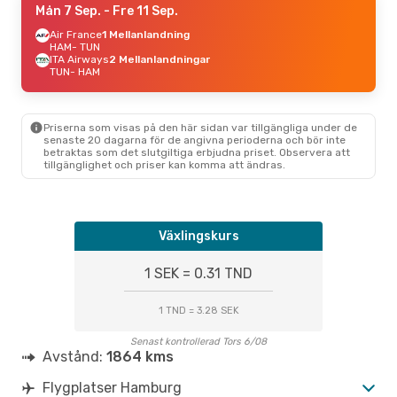
Mån 7 Sep.
- Fre 11 Sep.
Air France
1 Mellanlandning
HAM
- TUN
ITA Airways
2 Mellanlandningar
TUN
- HAM
Priserna som visas på den här sidan var tillgängliga under de
senaste 20 dagarna för de angivna perioderna och bör inte
betraktas som det slutgiltiga erbjudna priset. Observera att
tillgänglighet och priser kan komma att ändras.
Växlingskurs
1 SEK = 0.31 TND
1 TND = 3.28 SEK
Senast kontrollerad Tors 6/08
Avstånd:
1864 kms
Flygplatser Hamburg