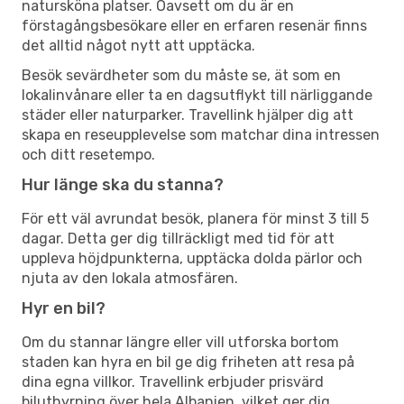
natursköna platser. Oavsett om du är en
förstagångsbesökare eller en erfaren resenär finns
det alltid något nytt att upptäcka.
Besök sevärdheter som du måste se, ät som en
lokalinvånare eller ta en dagsutflykt till närliggande
städer eller naturparker. Travellink hjälper dig att
skapa en reseupplevelse som matchar dina intressen
och ditt resetempo.
Hur länge ska du stanna?
För ett väl avrundat besök, planera för minst 3 till 5
dagar. Detta ger dig tillräckligt med tid för att
uppleva höjdpunkterna, upptäcka dolda pärlor och
njuta av den lokala atmosfären.
Hyr en bil?
Om du stannar längre eller vill utforska bortom
staden kan hyra en bil ge dig friheten att resa på
dina egna villkor. Travellink erbjuder prisvärd
biluthyrning över hela Albanien, vilket ger dig