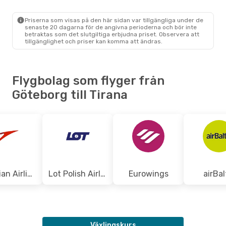
Priserna som visas på den här sidan var tillgängliga under de
Mån 21 Sep.
- Fre 25 Sep.
senaste 20 dagarna för de angivna perioderna och bör inte
betraktas som det slutgiltiga erbjudna priset. Observera att
Lot Polish Airlines
tillgänglighet och priser kan komma att ändras.
1 Mellanlandning
GOT
- TIA
Lot Polish Airlines
1 Mellanlandning
TIA
- GOT
Flygbolag som flyger från
Göteborg till Tirana
Austrian Airlines
Lot Polish Airlines
Eurowings
airBal
Växlingskurs