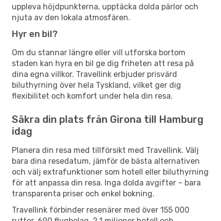
uppleva höjdpunkterna, upptäcka dolda pärlor och
njuta av den lokala atmosfären.
Hyr en bil?
Om du stannar längre eller vill utforska bortom
staden kan hyra en bil ge dig friheten att resa på
dina egna villkor. Travellink erbjuder prisvärd
biluthyrning över hela Tyskland, vilket ger dig
flexibilitet och komfort under hela din resa.
Säkra din plats från Girona till Hamburg
idag
Planera din resa med tillförsikt med Travellink. Välj
bara dina resedatum, jämför de bästa alternativen
och välj extrafunktioner som hotell eller biluthyrning
för att anpassa din resa. Inga dolda avgifter – bara
transparenta priser och enkel bokning.
Travellink förbinder resenärer med över 155 000
rutter, 690 flygbolag, 2,1 miljoner hotell och