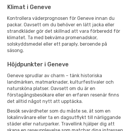
Klimat i Geneve
Kontrollera väderprognosen för Geneve innan du
packar. Oavsett om du behöver en lätt jacka eller
strandkläder gör det skillnad att vara förberedd för
klimatet. Ta med bekväma promenadskor,
solskyddsmedel eller ett paraply, beroende på
säsong.
Höjdpunkter i Geneve
Geneve sprudlar av charm – tänk historiska
landmärken, matmarknader, kulturfestivaler och
natursköna platser. Oavsett om du är en
förstagångsbesökare eller en erfaren resenär finns
det alltid något nytt att upptäcka.
Besök sevärdheter som du måste se, ät som en
lokalinvånare eller ta en dagsutflykt till närliggande
städer eller naturparker. Travellink hjälper dig att
skapa en reseupplevelse som matchar dina intressen