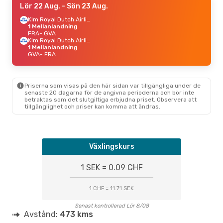
Lör 22 Aug.
- Sön 23 Aug.
Klm Royal Dutch Airlines
1 Mellanlandning
FRA
- GVA
Klm Royal Dutch Airlines
1 Mellanlandning
GVA
- FRA
Priserna som visas på den här sidan var tillgängliga under de
senaste 20 dagarna för de angivna perioderna och bör inte
betraktas som det slutgiltiga erbjudna priset. Observera att
tillgänglighet och priser kan komma att ändras.
Växlingskurs
1 SEK = 0.09 CHF
1 CHF = 11.71 SEK
Senast kontrollerad Lör 8/08
Avstånd:
473 kms