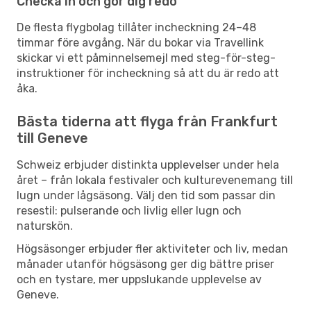
Checka in och gör dig redo
De flesta flygbolag tillåter incheckning 24–48
timmar före avgång. När du bokar via Travellink
skickar vi ett påminnelsemejl med steg-för-steg-
instruktioner för incheckning så att du är redo att
åka.
Bästa tiderna att flyga från Frankfurt
till Geneve
Schweiz erbjuder distinkta upplevelser under hela
året – från lokala festivaler och kulturevenemang till
lugn under lågsäsong. Välj den tid som passar din
resestil: pulserande och livlig eller lugn och
naturskön.
Högsäsonger erbjuder fler aktiviteter och liv, medan
månader utanför högsäsong ger dig bättre priser
och en tystare, mer uppslukande upplevelse av
Geneve.