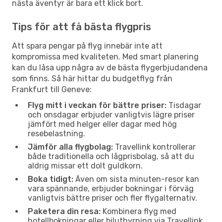
nästa äventyr är bara ett klick bort.
Tips för att få bästa flygpris
Att spara pengar på flyg innebär inte att
kompromissa med kvaliteten. Med smart planering
kan du låsa upp några av de bästa flygerbjudandena
som finns. Så här hittar du budgetflyg från
Frankfurt till Geneve:
Flyg mitt i veckan för bättre priser:
Tisdagar
och onsdagar erbjuder vanligtvis lägre priser
jämfört med helger eller dagar med hög
resebelastning.
Jämför alla flygbolag:
Travellink kontrollerar
både traditionella och lågprisbolag, så att du
aldrig missar ett dolt guldkorn.
Boka tidigt:
Även om sista minuten-resor kan
vara spännande, erbjuder bokningar i förväg
vanligtvis bättre priser och fler flygalternativ.
Paketera din resa:
Kombinera flyg med
hotellbokningar eller biluthyrning via Travellink