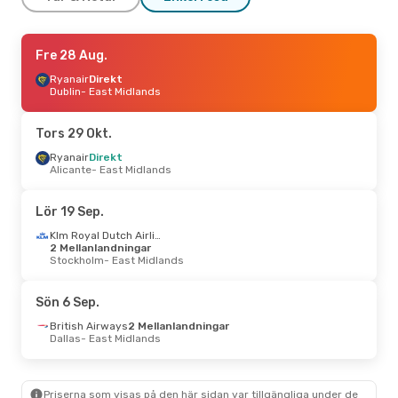
Tors 10 Sep.
Fre 28 Aug.
- Mån 14 Sep.
Ryanair
Ryanair
Direkt
Direkt
Barcelona
Dublin
- East Midlands
- East Midlands
Ryanair
Direkt
East Midlands
- Barcelona
Tors 29 Okt.
Fre 30 Okt.
Ryanair
Direkt
- Mån 2 Nov.
Alicante
- East Midlands
British Airways
2 Mellanlandningar
Stockholm
- East Midlands
Lör 19 Sep.
British Airways
2 Mellanlandningar
Klm Royal Dutch Airlines
East Midlands
- Stockholm
2 Mellanlandningar
Stockholm
- East Midlands
Lör 19 Sep.
- Lör 26 Sep.
Sön 6 Sep.
British Airways
2 Mellanlandningar
British Airways
2 Mellanlandningar
Lissabon
- East Midlands
Dallas
- East Midlands
British Airways
2 Mellanlandningar
East Midlands
- Lissabon
Priserna som visas på den här sidan var tillgängliga under de