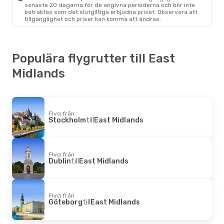
senaste 20 dagarna för de angivna perioderna och bör inte
betraktas som det slutgiltiga erbjudna priset. Observera att
tillgänglighet och priser kan komma att ändras.
Populära flygrutter till East
Midlands
Flyg från
Stockholm
till
East Midlands
Flyg från
Dublin
till
East Midlands
Flyg från
Göteborg
till
East Midlands