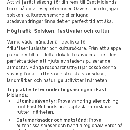
Att välja rätt säsong för din resa till East Midlands
beror på dina resepreferenser. Oavsett om du jagar
solsken, kulturevenemang eller lugna
stadsvandringar finns det en perfekt tid att åka.
Högtrafik: Solsken, festivaler och kultur
Varma vädermånader är idealiska för
friluftsentusiaster och kultursökare. Från att slappa
på kaféer till att delta i lokala festivaler är det den
perfekta tiden att njuta av stadens pulserande
atmosfär. Många resenärer utnyttjar också denna
säsong för att utforska historiska stadsdelar,
landmärken och naturliga utflykter i närheten.
Topp aktiviteter under högsäsongen i East
Midlands:
Utomhusäventyr:
Prova vandring eller cykling
runt East Midlands och upptäck natursköna
rutter i närheten.
Gatumarknader och matstånd:
Prova
autentiska smaker och handla regionala varor på