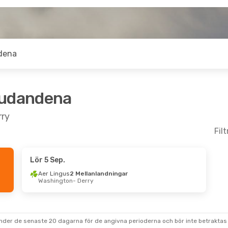
dena
judandena
rry
Fil
Lör 5 Sep.
Sep.
- Tors 17 Sep.
Aer Lingus
2 Mellanlandningar
Washington
- Derry
ngus
1 Mellanlandning
- Derry
air
1 Mellanlandning
- Dublin
under de senaste 20 dagarna för de angivna perioderna och bör inte betraktas 