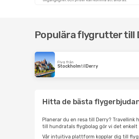
tillgänglighet och priser kan komma att ändras.
Populära flygrutter till
Flyg från
Stockholm
till
Derry
Hitta de bästa flygerbjudan
Planerar du en resa till Derry? Travellink
till hundratals flygbolag gör vi det enkelt
Vår intuitiva plattform kopplar dig till fl