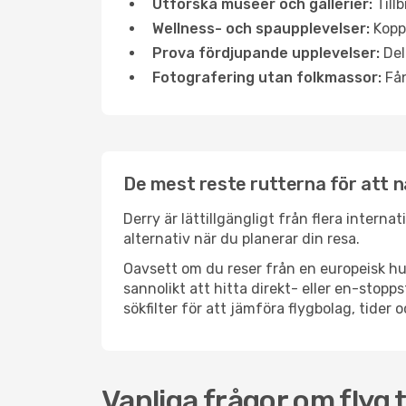
Utforska museer och gallerier:
Tillb
Wellness- och spaupplevelser:
Koppl
Prova fördjupande upplevelser:
Del
Fotografering utan folkmassor:
Fån
De mest reste rutterna för att n
Derry är lättillgängligt från flera interna
alternativ när du planerar din resa.
Oavsett om du reser från en europeisk hu
sannolikt att hitta direkt- eller en-sto
sökfilter för att jämföra flygbolag, tider 
Vanliga frågor om flyg t