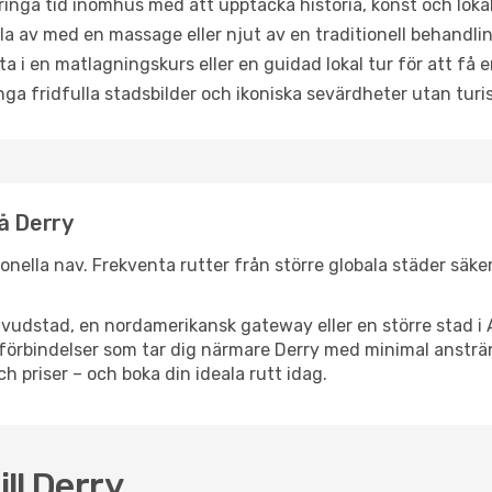
ringa tid inomhus med att upptäcka historia, konst och lokal
a av med en massage eller njut av en traditionell behandlin
ta i en matlagningskurs eller en guidad lokal tur för att få
ga fridfulla stadsbilder och ikoniska sevärdheter utan turistt
å Derry
tionella nav. Frekventa rutter från större globala städer säke
vudstad, en nordamerikansk gateway eller en större stad i 
ppsförbindelser som tar dig närmare Derry med minimal anstr
och priser – och boka din ideala rutt idag.
ill Derry