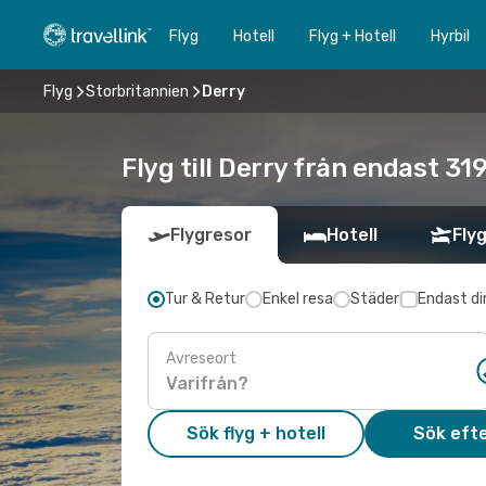
Flyg
Hotell
Flyg + Hotell
Hyrbil
Flyg
Storbritannien
Derry
Flyg till Derry från endast 31
Flygresor
Hotell
Flyg
Tur & Retur
Enkel resa
Städer
Endast di
Avreseort
Sök flyg + hotell
Sök efte