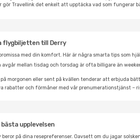
r gör Travellink det enkelt att upptäcka vad som fungerar bä
flygbiljetten till Derry
promissa med din komfort. Här är några smarta tips som hjälper
 avgår mellan tisdag och torsdag är ofta billigare än weeke
 på morgonen eller sent på kvällen tenderar att erbjuda bätt
a rabatter och förmåner med vår prenumerationstjänst – risk
en bästa upplevelsen
rry beror på dina resepreferenser. Oavsett om du jagar solsk