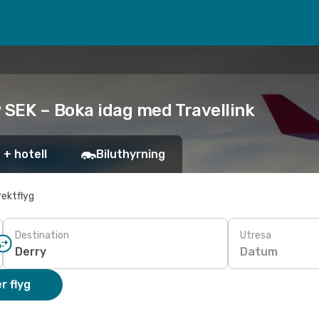
9 SEK – Boka idag med Travellink
 + hotell
Biluthyrning
rektflyg
Destination
Utresa
Datum
r flyg