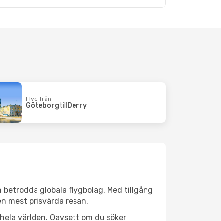
Flyg från
Göteborg
till
Derry
ån betrodda globala flygbolag. Med tillgång
 den mest prisvärda resan.
er hela världen. Oavsett om du söker