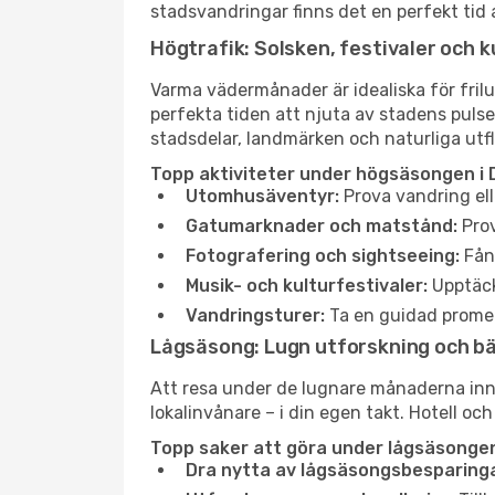
stadsvandringar finns det en perfekt tid 
Högtrafik: Solsken, festivaler och k
Varma vädermånader är idealiska för friluf
perfekta tiden att njuta av stadens puls
stadsdelar, landmärken och naturliga utfl
Topp aktiviteter under högsäsongen i 
Utomhusäventyr:
Prova vandring ell
Gatumarknader och matstånd:
Prov
Fotografering och sightseeing:
Fång
Musik- och kulturfestivaler:
Upptäck
Vandringsturer:
Ta en guidad promen
Lågsäsong: Lugn utforskning och b
Att resa under de lugnare månaderna inneb
lokalinvånare – i din egen takt. Hotell och
Topp saker att göra under lågsäsongen 
Dra nytta av lågsäsongsbesparinga