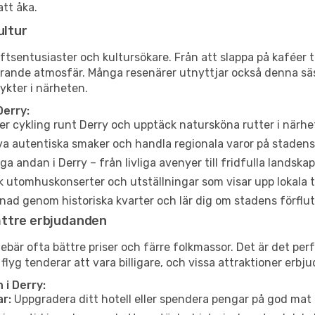
att åka.
ultur
tsentusiaster och kultursökare. Från att slappa på kaféer till
erande atmosfär. Många resenärer utnyttjar också denna säs
ykter i närheten.
Derry:
er cykling runt Derry och upptäck natursköna rutter i närhe
a autentiska smaker och handla regionala varor på stade
a andan i Derry – från livliga avenyer till fridfulla landskap
 utomhuskonserter och utställningar som visar upp lokala t
ad genom historiska kvarter och lär dig om stadens förflut
ättre erbjudanden
är ofta bättre priser och färre folkmassor. Det är det perfe
 flyg tenderar att vara billigare, och vissa attraktioner erbj
i Derry:
r:
Uppgradera ditt hotell eller spendera pengar på god mat m