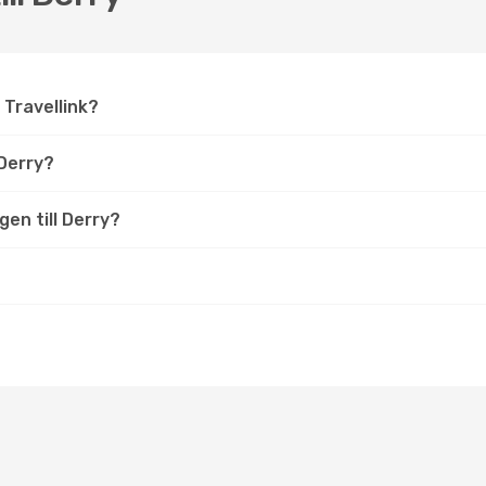
å Travellink?
Derry?
gen till Derry?