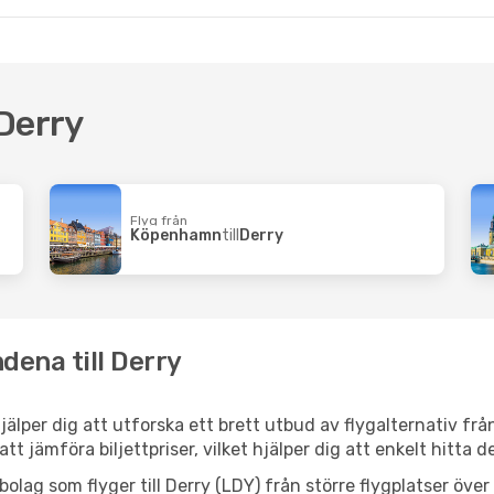
 Derry
Flyg från
Köpenhamn
till
Derry
dena till Derry
 hjälper dig att utforska ett brett utbud av flygalternativ fr
 att jämföra biljettpriser, vilket hjälper dig att enkelt hitta
ygbolag som flyger till Derry (LDY) från större flygplatser öv