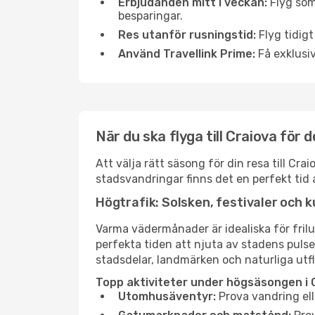
Erbjudanden mitt i veckan:
Flyg som
besparingar.
Res utanför rusningstid:
Flyg tidigt
Använd Travellink Prime:
Få exklusiv
När du ska flyga till Craiova för
Att välja rätt säsong för din resa till C
stadsvandringar finns det en perfekt tid 
Högtrafik: Solsken, festivaler och k
Varma vädermånader är idealiska för friluf
perfekta tiden att njuta av stadens puls
stadsdelar, landmärken och naturliga utfl
Topp aktiviteter under högsäsongen i 
Utomhusäventyr:
Prova vandring ell