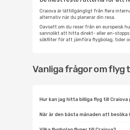
Craiova är lättillgängligt från flera inter
alternativ när du planerar din resa.
Oavsett om du reser från en europeisk hu
sannolikt att hitta direkt- eller en-sto
sökfilter för att jämföra flygbolag, tider 
Vanliga frågor om flyg t
Hur kan jag hitta billiga flyg till Craiova
När är den bästa månaden att besöka 
Vilka flygbolag flyger till Craiova?