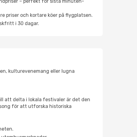
ndpriser – perfekt för sista minuten-
re priser och kortare köer på flygplatsen.
fritt i 30 dagar.
sken, kulturevenemang eller lugna
 att delta i lokala festivaler är det den
ong för att utforska historiska
heten.