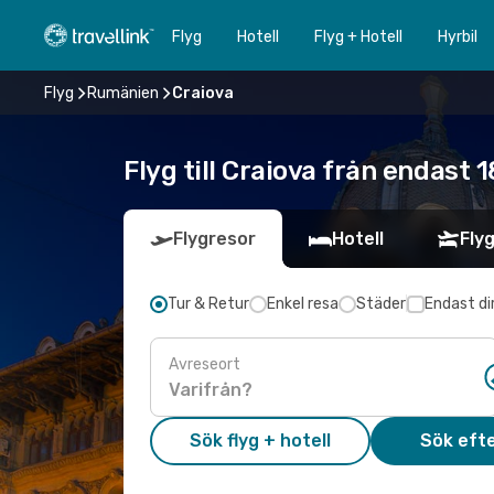
Flyg
Hotell
Flyg + Hotell
Hyrbil
Flyg
Rumänien
Craiova
Flyg till Craiova från endast 
Flygresor
Hotell
Flyg
Tur & Retur
Enkel resa
Städer
Endast di
Avreseort
Sök flyg + hotell
Sök efte