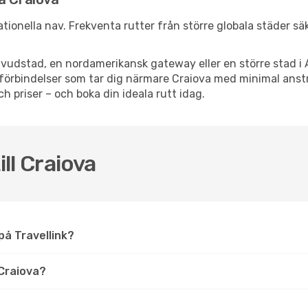
nationella nav. Frekventa rutter från större globala städer s
vudstad, en nordamerikansk gateway eller en större stad i 
ppsförbindelser som tar dig närmare Craiova med minimal ans
och priser – och boka din ideala rutt idag.
ill Craiova
 på Travellink?
Craiova?