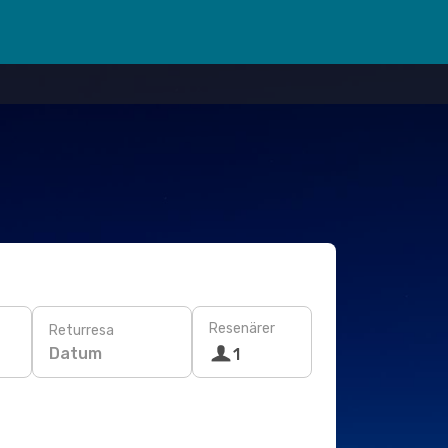
Resenärer
Returresa
Datum
1