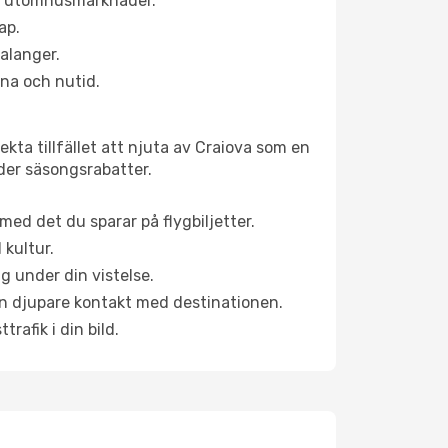
ns utomhusmarknader.
ap.
alanger.
na och nutid.
kta tillfället att njuta av Craiova som en
uder säsongsrabatter.
ed det du sparar på flygbiljetter.
 kultur.
g under din vistelse.
 en djupare kontakt med destinationen.
rafik i din bild.