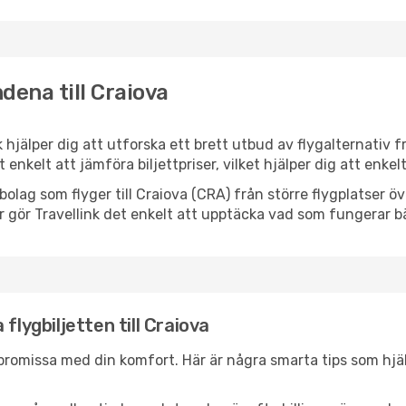
dena till Craiova
nk hjälper dig att utforska ett brett utbud av flygalternativ
et enkelt att jämföra biljettpriser, vilket hjälper dig att enke
ygbolag som flyger till Craiova (CRA) från större flygplatser 
r gör Travellink det enkelt att upptäcka vad som fungerar bä
flygbiljetten till Craiova
promissa med din komfort. Här är några smarta tips som hjälper