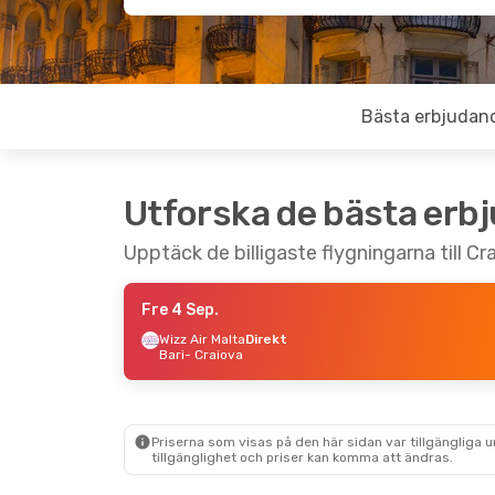
Bästa erbjudan
Utforska de bästa erb
Upptäck de billigaste flygningarna till Cr
Fre 4 Sep.
Wizz Air Malta
Direkt
Bari
- Craiova
Priserna som visas på den här sidan var tillgängliga 
tillgänglighet och priser kan komma att ändras.