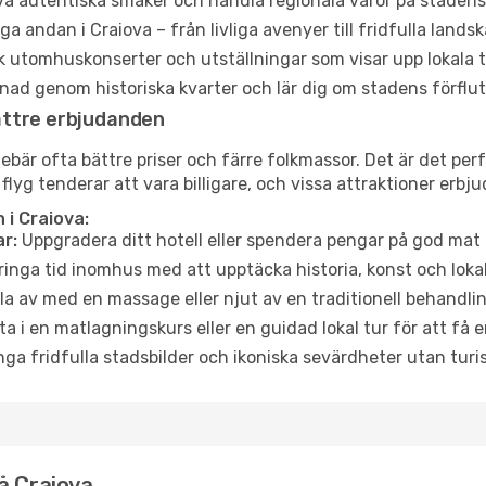
a autentiska smaker och handla regionala varor på stade
a andan i Craiova – från livliga avenyer till fridfulla landsk
 utomhuskonserter och utställningar som visar upp lokala t
ad genom historiska kvarter och lär dig om stadens förflut
ättre erbjudanden
är ofta bättre priser och färre folkmassor. Det är det perfe
 flyg tenderar att vara billigare, och vissa attraktioner erbj
i Craiova:
r:
Uppgradera ditt hotell eller spendera pengar på god mat m
ringa tid inomhus med att upptäcka historia, konst och lokal
a av med en massage eller njut av en traditionell behandlin
ta i en matlagningskurs eller en guidad lokal tur för att få
ga fridfulla stadsbilder och ikoniska sevärdheter utan turistt
å Craiova