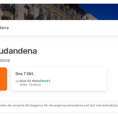
dena
judandena
aiova
Ons 7 Okt.
Wizz Air Malta
Direkt
Aten
- Craiova
under de senaste 20 dagarna för de angivna perioderna och bör inte betraktas 