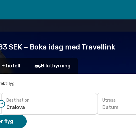
183 SEK – Boka idag med Travellink
 + hotell
Biluthyrning
rektflyg
Destination
Utresa
Datum
r flyg