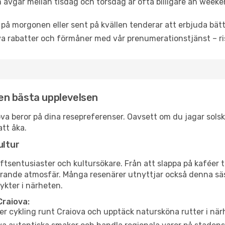
 avgår mellan tisdag och torsdag är ofta billigare än weeke
 på morgonen eller sent på kvällen tenderar att erbjuda bätt
a rabatter och förmåner med vår prenumerationstjänst – risk
 den bästa upplevelsen
raiova beror på dina resepreferenser. Oavsett om du jagar sol
att åka.
ultur
tsentusiaster och kultursökare. Från att slappa på kaféer till
erande atmosfär. Många resenärer utnyttjar också denna säs
ykter i närheten.
Craiova:
er cykling runt Craiova och upptäck natursköna rutter i när