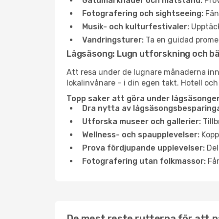
Gatumarknader och matstånd:
Prov
Fotografering och sightseeing:
Fång
Musik- och kulturfestivaler:
Upptäck
Vandringsturer:
Ta en guidad promen
Lågsäsong: Lugn utforskning och b
Att resa under de lugnare månaderna inneb
lokalinvånare – i din egen takt. Hotell och
Topp saker att göra under lågsäsongen 
Dra nytta av lågsäsongsbesparinga
Utforska museer och gallerier:
Tillb
Wellness- och spaupplevelser:
Koppl
Prova fördjupande upplevelser:
Del
Fotografering utan folkmassor:
Fån
De mest reste rutterna för att n