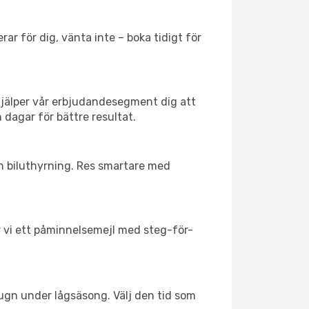
ar för dig, vänta inte – boka tidigt för
hjälper vår erbjudandesegment dig att
 dagar för bättre resultat.
ch biluthyrning. Res smartare med
ar vi ett påminnelsemejl med steg-för-
lugn under lågsäsong. Välj den tid som