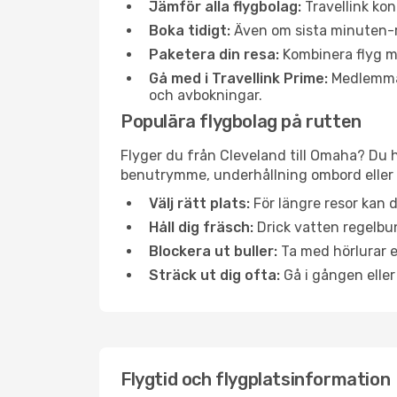
Jämför alla flygbolag:
Travellink kon
Boka tidigt:
Även om sista minuten-res
Paketera din resa:
Kombinera flyg me
Gå med i Travellink Prime:
Medlemmar 
och avbokningar.
Populära flygbolag på rutten
Flyger du från Cleveland till Omaha? Du h
benutrymme, underhållning ombord eller b
Välj rätt plats:
För längre resor kan d
Håll dig fräsch:
Drick vatten regelbun
Blockera ut buller:
Ta med hörlurar el
Sträck ut dig ofta:
Gå i gången eller
Flygtid och flygplatsinformation