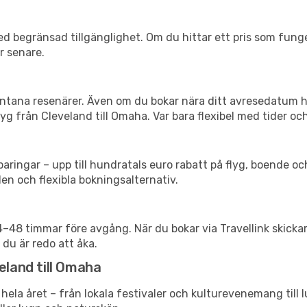
d begränsad tillgänglighet. Om du hittar ett pris som funger
r senare.
spontana resenärer. Även om du bokar nära ditt avresedatum 
g från Cleveland till Omaha. Var bara flexibel med tider och
ringar – upp till hundratals euro rabatt på flyg, boende o
en och flexibla bokningsalternativ.
24–48 timmar före avgång. När du bokar via Travellink skick
 du är redo att åka.
eland till Omaha
hela året – från lokala festivaler och kulturevenemang till 