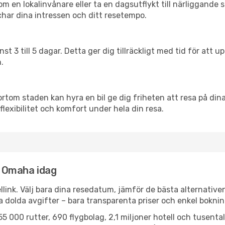
en lokalinvånare eller ta en dagsutflykt till närliggande st
har dina intressen och ditt resetempo.
nst 3 till 5 dagar. Detta ger dig tillräckligt med tid för at
.
ortom staden kan hyra en bil ge dig friheten att resa på dina 
flexibilitet och komfort under hela din resa.
ll Omaha idag
llink. Välj bara dina resedatum, jämför de bästa alternative
ga dolda avgifter – bara transparenta priser och enkel boknin
5 000 rutter, 690 flygbolag, 2,1 miljoner hotell och tusenta