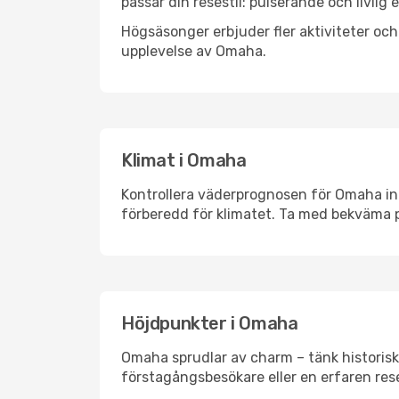
passar din resestil: pulserande och livlig 
Högsäsonger erbjuder fler aktiviteter oc
upplevelse av Omaha.
Klimat i Omaha
Kontrollera väderprognosen för Omaha inna
förberedd för klimatet. Ta med bekväma p
Höjdpunkter i Omaha
Omaha sprudlar av charm – tänk historisk
förstagångsbesökare eller en erfaren rese