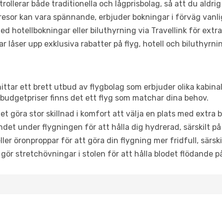
trollerar både traditionella och lågprisbolag, så att du aldrig
or kan vara spännande, erbjuder bokningar i förväg vanligtv
d hotellbokningar eller biluthyrning via Travellink för extra
låser upp exklusiva rabatter på flyg, hotell och biluthyrnin
ittar ett brett utbud av flygbolag som erbjuder olika kabina
udgetpriser finns det ett flyg som matchar dina behov.
et göra stor skillnad i komfort att välja en plats med extr
det under flygningen för att hålla dig hydrerad, särskilt på 
ler öronproppar för att göra din flygning mer fridfull, särski
 gör stretchövningar i stolen för att hålla blodet flödande p