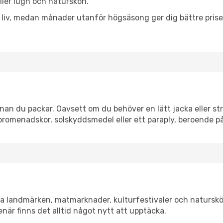
eller lugn och naturskön.
h liv, medan månader utanför högsäsong ger dig bättre pris
n du packar. Oavsett om du behöver en lätt jacka eller str
romenadskor, solskyddsmedel eller ett paraply, beroende p
a landmärken, matmarknader, kulturfestivaler och naturskö
när finns det alltid något nytt att upptäcka.