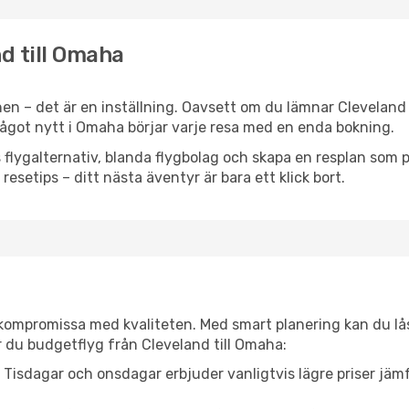
nd till Omaha
en – det är en inställning. Oavsett om du lämnar Cleveland
r något nytt i Omaha börjar varje resa med en enda bokning.
flygalternativ, blanda flygbolag och skapa en resplan som pa
resetips – ditt nästa äventyr är bara ett klick bort.
t kompromissa med kvaliteten. Med smart planering kan du l
r du budgetflyg från Cleveland till Omaha:
Tisdagar och onsdagar erbjuder vanligtvis lägre priser jäm