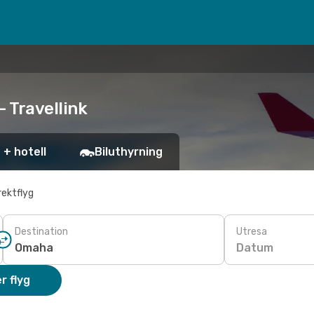
- Travellink
 + hotell
Biluthyrning
rektflyg
Destination
Utresa
Datum
r flyg