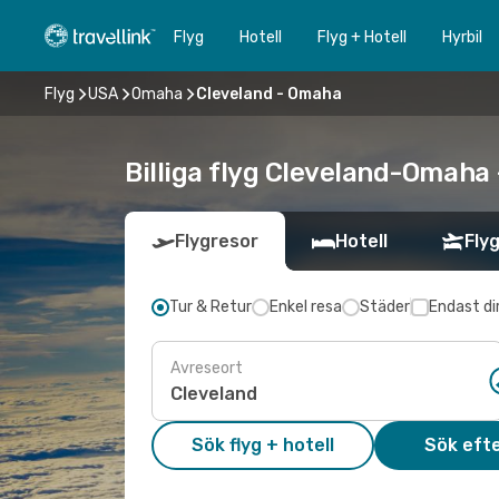
Flyg
Hotell
Flyg + Hotell
Hyrbil
Flyg
USA
Omaha
Cleveland - Omaha
Billiga flyg Cleveland-Omaha 
Flygresor
Hotell
Flyg
Tur & Retur
Enkel resa
Städer
Endast di
Avreseort
Sök flyg + hotell
Sök efte