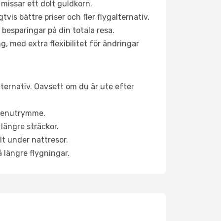
 missar ett dolt guldkorn.
is bättre priser och fler flygalternativ.
 besparingar på din totala resa.
g, med extra flexibilitet för ändringar
lternativ. Oavsett om du är ute efter
a benutrymme.
längre sträckor.
lt under nattresor.
å längre flygningar.