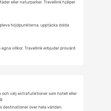
äder eller naturparker. Travellink hjälper
t uppleva höjdpunkterna, upptäcka dolda
egna villkor. Travellink erbjuder prisvärd
n och välj extrafunktioner som hotell eller
g.
ls destinationer över hela världen.