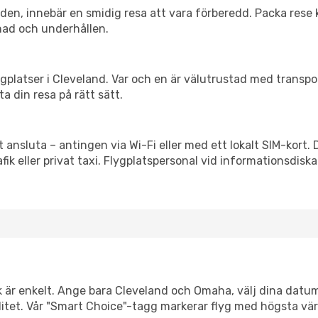
itiden, innebär en smidig resa att vara förberedd. Packa rese 
nad och underhållen.
flygplatser i Cleveland. Var och en är välutrustad med transp
ta din resa på rätt sätt.
 ansluta – antingen via Wi-Fi eller med ett lokalt SIM-kort. 
afik eller privat taxi. Flygplatspersonal vid informationsdiska
k är enkelt. Ange bara Cleveland och Omaha, välj dina datum 
xibilitet. Vår "Smart Choice"-tagg markerar flyg med högsta vä