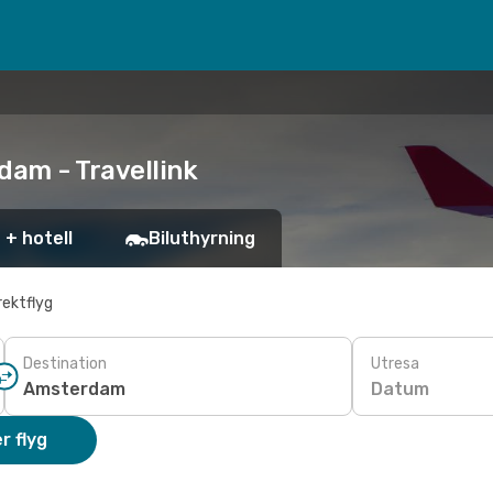
dam - Travellink
 + hotell
Biluthyrning
rektflyg
Destination
Utresa
Datum
r flyg