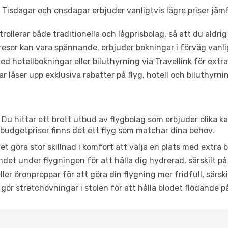
Tisdagar och onsdagar erbjuder vanligtvis lägre priser jäm
trollerar både traditionella och lågprisbolag, så att du aldrig
or kan vara spännande, erbjuder bokningar i förväg vanligtv
d hotellbokningar eller biluthyrning via Travellink för extra
låser upp exklusiva rabatter på flyg, hotell och biluthyrnin
Du hittar ett brett utbud av flygbolag som erbjuder olika ka
udgetpriser finns det ett flyg som matchar dina behov.
et göra stor skillnad i komfort att välja en plats med extr
det under flygningen för att hålla dig hydrerad, särskilt på 
ler öronproppar för att göra din flygning mer fridfull, särski
 gör stretchövningar i stolen för att hålla blodet flödande p