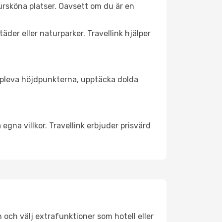
rsköna platser. Oavsett om du är en
äder eller naturparker. Travellink hjälper
t uppleva höjdpunkterna, upptäcka dolda
egna villkor. Travellink erbjuder prisvärd
n och välj extrafunktioner som hotell eller