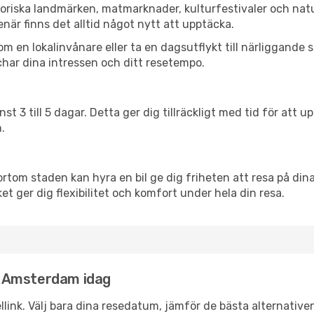
oriska landmärken, matmarknader, kulturfestivaler och natu
när finns det alltid något nytt att upptäcka.
en lokalinvånare eller ta en dagsutflykt till närliggande st
har dina intressen och ditt resetempo.
nst 3 till 5 dagar. Detta ger dig tillräckligt med tid för at
.
ortom staden kan hyra en bil ge dig friheten att resa på dina 
et ger dig flexibilitet och komfort under hela din resa.
ll Amsterdam idag
llink. Välj bara dina resedatum, jämför de bästa alternative