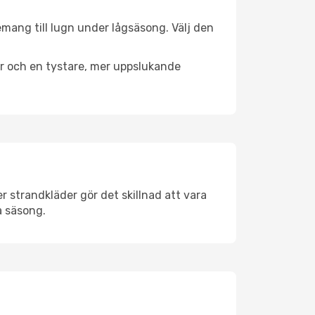
emang till lugn under lågsäsong. Välj den
er och en tystare, mer uppslukande
 strandkläder gör det skillnad att vara
å säsong.