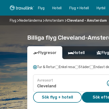
Flyg
Hotell
Flyg + Hotell
Hyrbil
Flyg
Nederländerna
Amsterdam
Cleveland - Amsterdam
Billiga flyg Cleveland-Amster
Flygresor
Hotell
Flyg
Tur & Retur
Enkel resa
Städer
Endast di
Avreseort
Sök flyg + hotell
Sök efte