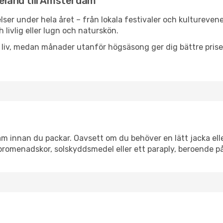
veland till Amsterdam
ser under hela året – från lokala festivaler och kultureven
 livlig eller lugn och naturskön.
h liv, medan månader utanför högsäsong ger dig bättre pris
 innan du packar. Oavsett om du behöver en lätt jacka eller
romenadskor, solskyddsmedel eller ett paraply, beroende p