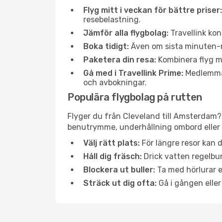
Flyg mitt i veckan för bättre priser:
resebelastning.
Jämför alla flygbolag:
Travellink kon
Boka tidigt:
Även om sista minuten-res
Paketera din resa:
Kombinera flyg me
Gå med i Travellink Prime:
Medlemmar 
och avbokningar.
Populära flygbolag på rutten
Flyger du från Cleveland till Amsterdam? 
benutrymme, underhållning ombord eller b
Välj rätt plats:
För längre resor kan d
Håll dig fräsch:
Drick vatten regelbun
Blockera ut buller:
Ta med hörlurar el
Sträck ut dig ofta:
Gå i gången eller