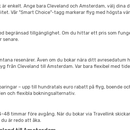
nk är enkelt. Ange bara Cleveland och Amsterdam, välj dina da
xibilitet. Vår "Smart Choice"-tagg markerar flyg med högsta vä
d begränsad tillgänglighet. Om du hittar ett pris som funger
r senare.
spontana resenärer. Även om du bokar nära ditt avresedatum 
yg från Cleveland till Amsterdam. Var bara flexibel med tide
ringar – upp till hundratals euro rabatt på flyg, boende o
en och flexibla bokningsalternativ.
24–48 timmar före avgång. När du bokar via Travellink skick
 du är redo att åka.