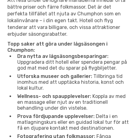
Att resa under de lugnare månaderna innebär ofta
bättre priser och färre folkmassor. Det är det
perfekta tillfället att njuta av Chumphon som en
lokalinvånare – i din egen takt. Hotell och flyg
tenderar att vara billigare, och vissa attraktioner
erbjuder säsongsrabatter.
Topp saker att göra under lågsäsongen i
Chumphon:
Dra nytta av lågsäsongsbesparingar:
Uppgradera ditt hotell eller spendera pengar på
god mat med det du sparar på flygbiljetter.
Utforska museer och gallerier:
Tillbringa tid
inomhus med att upptäcka historia, konst och
lokal kultur.
Wellness- och spaupplevelser:
Koppla av med
en massage eller njut av en traditionell
behandling under din vistelse.
Prova fördjupande upplevelser:
Delta i en
matlagningskurs eller en guidad lokal tur för att
få en djupare kontakt med destinationen.
Fotografering utan folkmassor:
Fånga