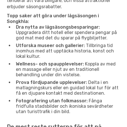
tenderar att vara billigare, och vissa attraktioner
erbjuder säsongsrabatter.
Topp saker att göra under lågsäsongen i
Songkhla:
Dra nytta av lågsäsongsbesparingar:
Uppgradera ditt hotell eller spendera pengar på
god mat med det du sparar på flygbiljetter.
Utforska museer och gallerier:
Tillbringa tid
inomhus med att upptäcka historia, konst och
lokal kultur.
Wellness- och spaupplevelser:
Koppla av med
en massage eller njut av en traditionell
behandling under din vistelse.
Prova fördjupande upplevelser:
Delta i en
matlagningskurs eller en guidad lokal tur för att
få en djupare kontakt med destinationen.
Fotografering utan folkmassor:
Fånga
fridfulla stadsbilder och ikoniska sevärdheter
utan turisttrafik i din bild.
De mest reste rutterna för att nå