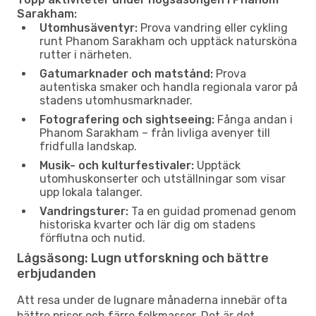
Sarakham:
Utomhusäventyr:
Prova vandring eller cykling
runt Phanom Sarakham och upptäck natursköna
rutter i närheten.
Gatumarknader och matstånd:
Prova
autentiska smaker och handla regionala varor på
stadens utomhusmarknader.
Fotografering och sightseeing:
Fånga andan i
Phanom Sarakham – från livliga avenyer till
fridfulla landskap.
Musik- och kulturfestivaler:
Upptäck
utomhuskonserter och utställningar som visar
upp lokala talanger.
Vandringsturer:
Ta en guidad promenad genom
historiska kvarter och lär dig om stadens
förflutna och nutid.
Lågsäsong: Lugn utforskning och bättre
erbjudanden
Att resa under de lugnare månaderna innebär ofta
bättre priser och färre folkmassor. Det är det