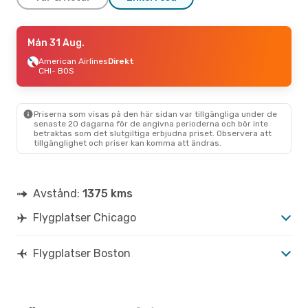
Lör 12 Sep.
Mån 31 Aug.
- Sön 13 Sep.
American Airlines
American Airlines
Direkt
Direkt
CHI
CHI
- BOS
- BOS
American Airlines
Direkt
BOS
- CHI
Priserna som visas på den här sidan var tillgängliga under de
senaste 20 dagarna för de angivna perioderna och bör inte
betraktas som det slutgiltiga erbjudna priset. Observera att
tillgänglighet och priser kan komma att ändras.
Avstånd:
1375 kms
Flygplatser Chicago
Flygplatser Boston