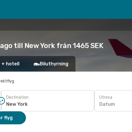
ago till New York från 1465 SEK
 + hotell
Biluthyrning
rektflyg
Destination
Utresa
Datum
r flyg