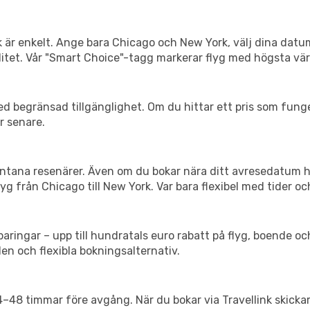
k är enkelt. Ange bara Chicago och New York, välj dina datum
xibilitet. Vår "Smart Choice"-tagg markerar flyg med högsta vä
d begränsad tillgänglighet. Om du hittar ett pris som funger
r senare.
spontana resenärer. Även om du bokar nära ditt avresedatum 
g från Chicago till New York. Var bara flexibel med tider oc
ringar – upp till hundratals euro rabatt på flyg, boende o
en och flexibla bokningsalternativ.
24–48 timmar före avgång. När du bokar via Travellink skick