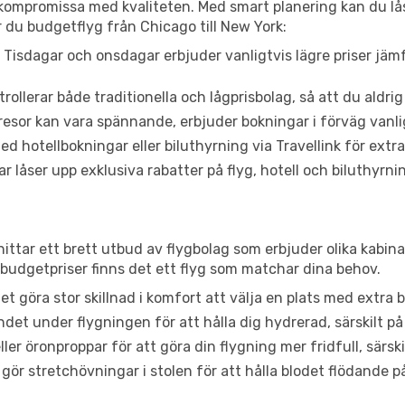
t kompromissa med kvaliteten. Med smart planering kan du l
 du budgetflyg från Chicago till New York:
Tisdagar och onsdagar erbjuder vanligtvis lägre priser jäm
trollerar både traditionella och lågprisbolag, så att du aldrig
or kan vara spännande, erbjuder bokningar i förväg vanligtv
d hotellbokningar eller biluthyrning via Travellink för extra
låser upp exklusiva rabatter på flyg, hotell och biluthyrnin
hittar ett brett utbud av flygbolag som erbjuder olika kabina
udgetpriser finns det ett flyg som matchar dina behov.
et göra stor skillnad i komfort att välja en plats med extr
det under flygningen för att hålla dig hydrerad, särskilt på 
ler öronproppar för att göra din flygning mer fridfull, särski
 gör stretchövningar i stolen för att hålla blodet flödande p