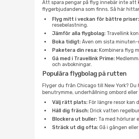
Att spara pengar på flyg innebär inte at
flygerbjudandena som finns. Så här hittar
Flyg mitt i veckan för bättre priser:
resebelastning.
Jämför alla flygbolag:
Travellink kon
Boka tidigt:
Även om sista minuten-res
Paketera din resa:
Kombinera flyg me
Gå med i Travellink Prime:
Medlemmar 
och avbokningar.
Populära flygbolag på rutten
Flyger du från Chicago till New York? Du 
benutrymme, underhållning ombord eller b
Välj rätt plats:
För längre resor kan d
Håll dig fräsch:
Drick vatten regelbun
Blockera ut buller:
Ta med hörlurar el
Sträck ut dig ofta:
Gå i gången eller