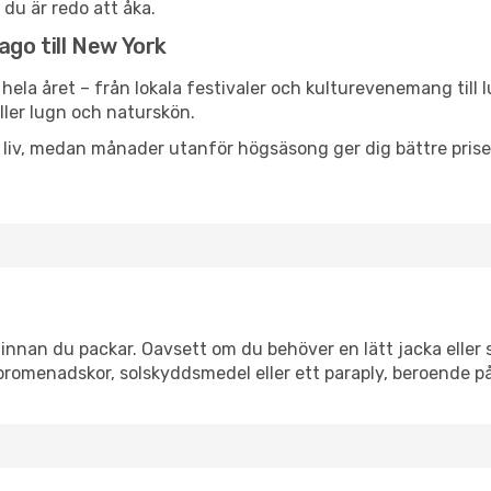
 du är redo att åka.
ago till New York
hela året – från lokala festivaler och kulturevenemang till 
eller lugn och naturskön.
h liv, medan månader utanför högsäsong ger dig bättre pris
nnan du packar. Oavsett om du behöver en lätt jacka eller s
romenadskor, solskyddsmedel eller ett paraply, beroende p