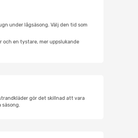
lugn under lågsäsong. Välj den tid som
er och en tystare, mer uppslukande
trandkläder gör det skillnad att vara
å säsong.