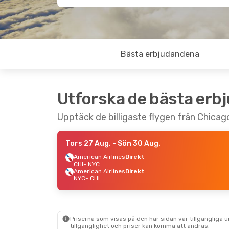
Bästa erbjudandena
Utforska de bästa erb
Upptäck de billigaste flygen från Chicago
Tors 27 Aug.
- Sön 30 Aug.
American Airlines
Direkt
CHI
- NYC
American Airlines
Direkt
NYC
- CHI
Priserna som visas på den här sidan var tillgängliga 
tillgänglighet och priser kan komma att ändras.