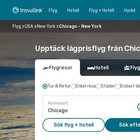
Flyg
Hotell
Flyg + Hotell
Hyrbil
Flyg
USA
New York
Chicago - New York
Upptäck lågprisflyg från Chic
Flygresor
Hotell
Flyg
Tur & Retur
Enkel resa
Städer
Endast di
Avreseort
Sök flyg + hotell
Sök efte