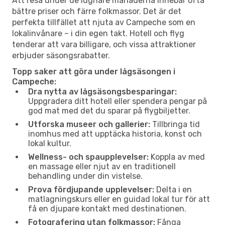
Att resa under de lugnare månaderna innebär ofta
bättre priser och färre folkmassor. Det är det
perfekta tillfället att njuta av Campeche som en
lokalinvånare – i din egen takt. Hotell och flyg
tenderar att vara billigare, och vissa attraktioner
erbjuder säsongsrabatter.
Topp saker att göra under lågsäsongen i
Campeche:
Dra nytta av lågsäsongsbesparingar:
Uppgradera ditt hotell eller spendera pengar på
god mat med det du sparar på flygbiljetter.
Utforska museer och gallerier:
Tillbringa tid
inomhus med att upptäcka historia, konst och
lokal kultur.
Wellness- och spaupplevelser:
Koppla av med
en massage eller njut av en traditionell
behandling under din vistelse.
Prova fördjupande upplevelser:
Delta i en
matlagningskurs eller en guidad lokal tur för att
få en djupare kontakt med destinationen.
Fotografering utan folkmassor:
Fånga