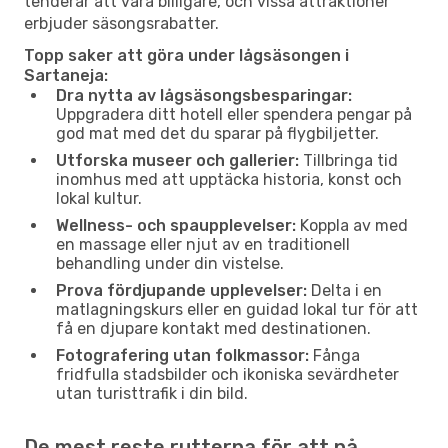
tenderar att vara billigare, och vissa attraktioner
erbjuder säsongsrabatter.
Topp saker att göra under lågsäsongen i
Sartaneja:
Dra nytta av lågsäsongsbesparingar:
Uppgradera ditt hotell eller spendera pengar på
god mat med det du sparar på flygbiljetter.
Utforska museer och gallerier:
Tillbringa tid
inomhus med att upptäcka historia, konst och
lokal kultur.
Wellness- och spaupplevelser:
Koppla av med
en massage eller njut av en traditionell
behandling under din vistelse.
Prova fördjupande upplevelser:
Delta i en
matlagningskurs eller en guidad lokal tur för att
få en djupare kontakt med destinationen.
Fotografering utan folkmassor:
Fånga
fridfulla stadsbilder och ikoniska sevärdheter
utan turisttrafik i din bild.
De mest reste rutterna för att nå