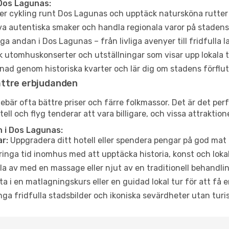
Dos Lagunas:
er cykling runt Dos Lagunas och upptäck natursköna rutter 
a autentiska smaker och handla regionala varor på stade
a andan i Dos Lagunas – från livliga avenyer till fridfulla 
 utomhuskonserter och utställningar som visar upp lokala t
ad genom historiska kvarter och lär dig om stadens förflut
ättre erbjudanden
är ofta bättre priser och färre folkmassor. Det är det perfe
tell och flyg tenderar att vara billigare, och vissa attraktio
 i Dos Lagunas:
r:
Uppgradera ditt hotell eller spendera pengar på god mat m
ringa tid inomhus med att upptäcka historia, konst och lokal
a av med en massage eller njut av en traditionell behandlin
ta i en matlagningskurs eller en guidad lokal tur för att få
ga fridfulla stadsbilder och ikoniska sevärdheter utan turistt