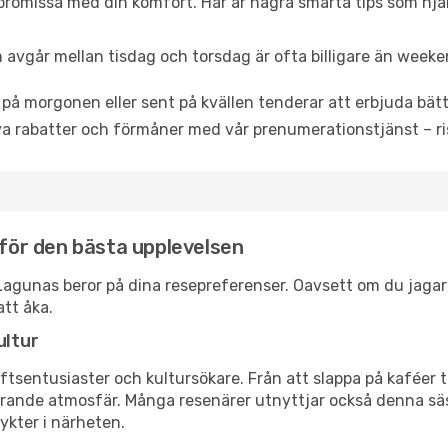
promissa med din komfort. Här är några smarta tips som hjälper
 avgår mellan tisdag och torsdag är ofta billigare än weeke
 på morgonen eller sent på kvällen tenderar att erbjuda bätt
a rabatter och förmåner med vår prenumerationstjänst – risk
 för den bästa upplevelsen
os Lagunas beror på dina resepreferenser. Oavsett om du jaga
att åka.
ultur
tsentusiaster och kultursökare. Från att slappa på kaféer till
erande atmosfär. Många resenärer utnyttjar också denna säs
ykter i närheten.