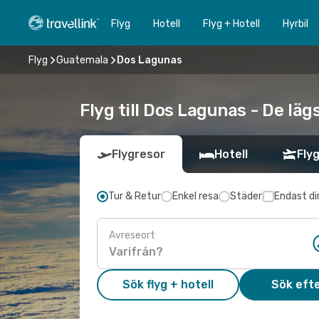
Flyg
Hotell
Flyg + Hotell
Hyrbil
Flyg
Guatemala
Dos Lagunas
Flyg till Dos Lagunas - De läg
Flygresor
Hotell
Flyg
Tur & Retur
Enkel resa
Städer
Endast di
Avreseort
Sök flyg + hotell
Sök efte