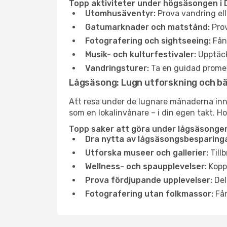
Topp aktiviteter under högsäsongen i 
Utomhusäventyr:
Prova vandring ell
Gatumarknader och matstånd:
Prov
Fotografering och sightseeing:
Fång
Musik- och kulturfestivaler:
Upptäck
Vandringsturer:
Ta en guidad promen
Lågsäsong: Lugn utforskning och b
Att resa under de lugnare månaderna inneb
som en lokalinvånare – i din egen takt. Ho
Topp saker att göra under lågsäsongen
Dra nytta av lågsäsongsbesparinga
Utforska museer och gallerier:
Tillb
Wellness- och spaupplevelser:
Koppl
Prova fördjupande upplevelser:
Del
Fotografering utan folkmassor:
Fån