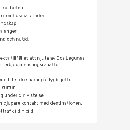
i närheten.
ns utomhusmarknader.
landskap.
alanger.
na och nutid.
kta tillfället att njuta av Dos Lagunas
ner erbjuder säsongsrabatter.
ed det du sparar på flygbiljetter.
 kultur.
g under din vistelse.
 en djupare kontakt med destinationen.
rafik i din bild.