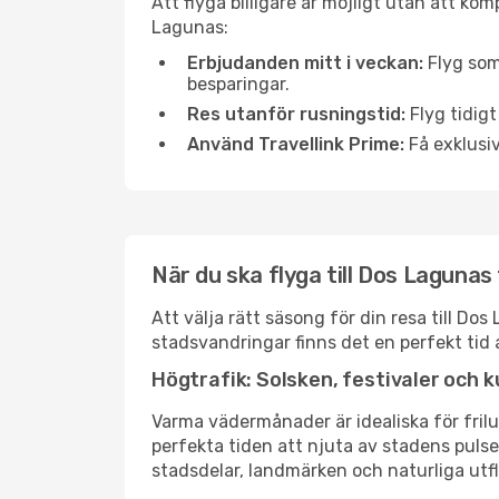
Att flyga billigare är möjligt utan att kom
Lagunas:
Erbjudanden mitt i veckan:
Flyg som
besparingar.
Res utanför rusningstid:
Flyg tidigt
Använd Travellink Prime:
Få exklusiv
När du ska flyga till Dos Lagunas
Att välja rätt säsong för din resa till D
stadsvandringar finns det en perfekt tid 
Högtrafik: Solsken, festivaler och k
Varma vädermånader är idealiska för friluf
perfekta tiden att njuta av stadens puls
stadsdelar, landmärken och naturliga utfl