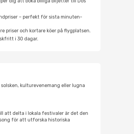
 dig att boka billiga biljetter till Dos
ndpriser – perfekt för sista minuten-
re priser och kortare köer på flygplatsen.
fritt i 30 dagar.
r solsken, kulturevenemang eller lugna
 att delta i lokala festivaler är det den
ong för att utforska historiska