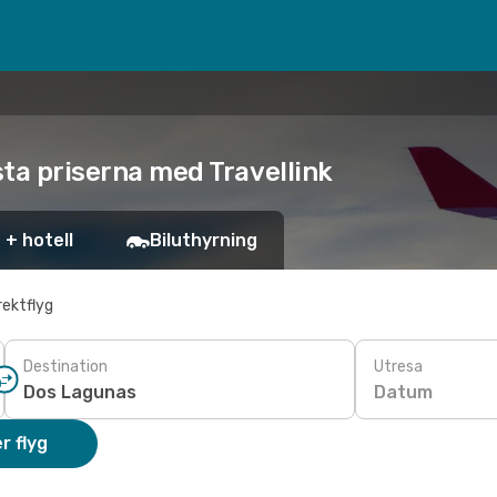
sta priserna med Travellink
 + hotell
Biluthyrning
rektflyg
Destination
Utresa
Datum
r flyg