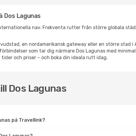
nå Dos Lagunas
internationella nav. Frekventa rutter från större globala stä
vudstad, en nordamerikansk gateway eller en större stad i 
ppsförbindelser som tar dig närmare Dos Lagunas med minima
 tider och priser – och boka din ideala rutt idag.
till Dos Lagunas
agunas på Travellink?
 Dos Lagunas?