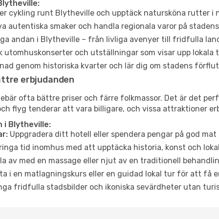
lytheville:
er cykling runt Blytheville och upptäck natursköna rutter i 
a autentiska smaker och handla regionala varor på stade
a andan i Blytheville – från livliga avenyer till fridfulla la
 utomhuskonserter och utställningar som visar upp lokala t
ad genom historiska kvarter och lär dig om stadens förflut
ättre erbjudanden
är ofta bättre priser och färre folkmassor. Det är det perfek
och flyg tenderar att vara billigare, och vissa attraktioner 
 Blytheville:
r:
Uppgradera ditt hotell eller spendera pengar på god mat m
ringa tid inomhus med att upptäcka historia, konst och lokal
a av med en massage eller njut av en traditionell behandlin
ta i en matlagningskurs eller en guidad lokal tur för att få
ga fridfulla stadsbilder och ikoniska sevärdheter utan turistt