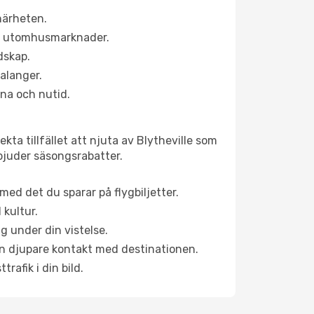
närheten.
ns utomhusmarknader.
ndskap.
alanger.
na och nutid.
ta tillfället att njuta av Blytheville som
erbjuder säsongsrabatter.
ed det du sparar på flygbiljetter.
 kultur.
g under din vistelse.
 en djupare kontakt med destinationen.
rafik i din bild.