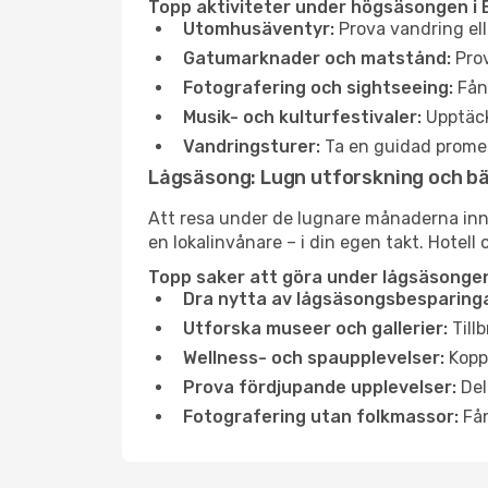
Topp aktiviteter under högsäsongen i B
Utomhusäventyr:
Prova vandring ell
Gatumarknader och matstånd:
Prov
Fotografering och sightseeing:
Fång
Musik- och kulturfestivaler:
Upptäck
Vandringsturer:
Ta en guidad promen
Lågsäsong: Lugn utforskning och b
Att resa under de lugnare månaderna inneb
en lokalinvånare – i din egen takt. Hotell 
Topp saker att göra under lågsäsongen i
Dra nytta av lågsäsongsbesparinga
Utforska museer och gallerier:
Tillb
Wellness- och spaupplevelser:
Koppl
Prova fördjupande upplevelser:
Del
Fotografering utan folkmassor:
Fån