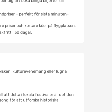
 dig att boka billiga biljetter till
ndpriser – perfekt för sista minuten-
re priser och kortare köer på flygplatsen.
fritt i 30 dagar.
 solsken, kulturevenemang eller lugna
 att delta i lokala festivaler är det den
ong för att utforska historiska