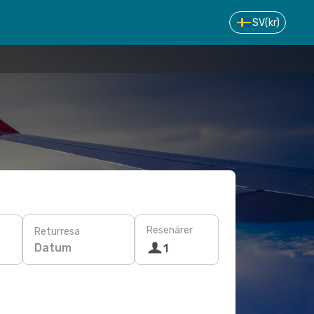
SV
(kr)
Resenärer
Returresa
Datum
1