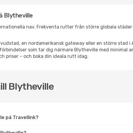
 Blytheville
nternationella nav. Frekventa rutter från större globala städe
vudstad, en nordamerikansk gateway eller en större stad i 
psförbindelser som tar dig närmare Blytheville med minimal
och priser – och boka din ideala rutt idag.
ll Blytheville
ille på Travellink?
lytheville?