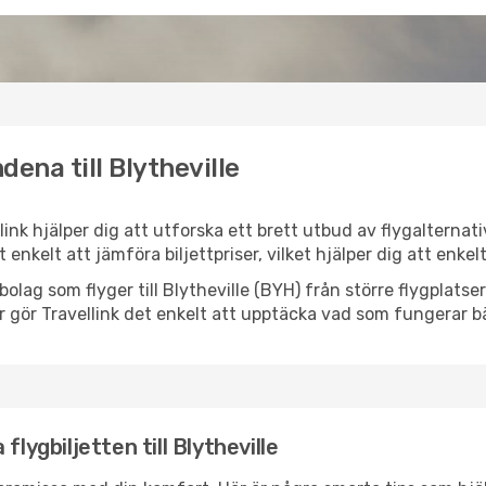
ena till Blytheville
ellink hjälper dig att utforska ett brett utbud av flygalterna
et enkelt att jämföra biljettpriser, vilket hjälper dig att enke
ygbolag som flyger till Blytheville (BYH) från större flygplat
r gör Travellink det enkelt att upptäcka vad som fungerar bä
lygbiljetten till Blytheville