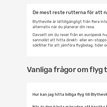
De mest reste rutterna för att nå
Blytheville är lättillgängligt från flera i
alternativ när du planerar din resa.
Oavsett om du reser från en europeisk hu
sannolikt att hitta direkt- eller en-stop
sökfilter för att jämföra flygbolag, tider 
Vanliga frågor om flyg ti
Hur kan jag hitta billiga flyg till Blythev
När är den bästa månaden att besöka B