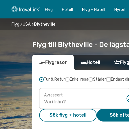
Flyg
Hotell
Flyg + Hotell
Hyrbil
Flyg
USA
Blytheville
Flyg till Blytheville - De lägs
Flygresor
Hotell
Flyg
Tur & Retur
Enkel resa
Städer
Endast di
Avreseort
Sök flyg + hotell
Sök efte