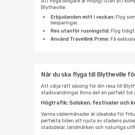
Att flyga billigare är möjligt utan att kom
Blytheville:
Erbjudanden mitt i veckan:
Flyg som
besparingar.
Res utanför rusningstid:
Flyg tidigt
Använd Travellink Prime:
Få exklusiv
När du ska flyga till Blytheville 
Att välja rätt säsong för din resa till Bl
stadsvandringar finns det en perfekt tid 
Högtrafik: Solsken, festivaler och k
Varma vädermånader är idealiska för friluf
perfekta tiden att njuta av stadens puls
stadsdelar, landmärken och naturliga utfl