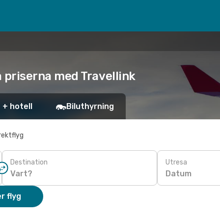
ta priserna med Travellink
 + hotell
Biluthyrning
rektflyg
Destination
Utresa
Datum
r flyg