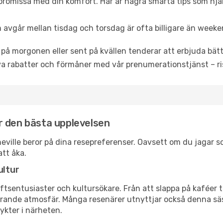
promissa med din komfort. Här är några smarta tips som hjälper
 avgår mellan tisdag och torsdag är ofta billigare än weeke
 på morgonen eller sent på kvällen tenderar att erbjuda bätt
a rabatter och förmåner med vår prenumerationstjänst – risk
för den bästa upplevelsen
ytheville beror på dina resepreferenser. Oavsett om du jagar
att åka.
ultur
tsentusiaster och kultursökare. Från att slappa på kaféer till
erande atmosfär. Många resenärer utnyttjar också denna säs
ykter i närheten.