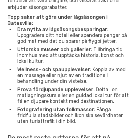
tenderar att vara billigare, och vissa attraktioner
erbjuder säsongsrabatter.
Topp saker att göra under lågsäsongen i
Batesville:
Dra nytta av lågsäsongsbesparingar:
Uppgradera ditt hotell eller spendera pengar på
god mat med det du sparar på flygbiljetter.
Utforska museer och gallerier:
Tillbringa tid
inomhus med att upptäcka historia, konst och
lokal kultur.
Wellness- och spaupplevelser:
Koppla av med
en massage eller njut av en traditionell
behandling under din vistelse.
Prova fördjupande upplevelser:
Delta i en
matlagningskurs eller en guidad lokal tur för att
få en djupare kontakt med destinationen.
Fotografering utan folkmassor:
Fånga
fridfulla stadsbilder och ikoniska sevärdheter
utan turisttrafik i din bild.
De mest reste rutterna för att nå