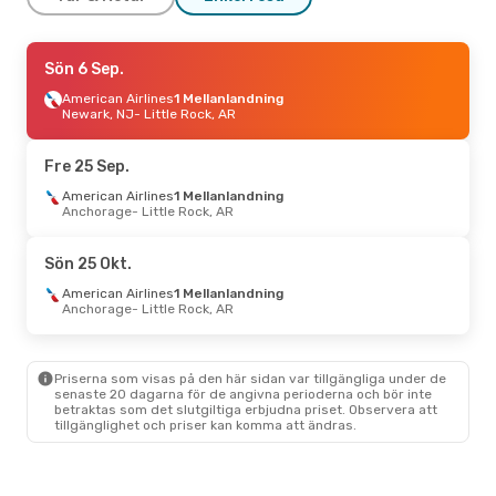
Lör 5 Sep.
Sön 6 Sep.
- Mån 7 Sep.
American Airlines
American Airlines
Direkt
1 Mellanlandning
Dallas
Newark, NJ
- Little Rock, AR
- Little Rock, AR
American Airlines
Direkt
Little Rock, AR
- Dallas
Fre 25 Sep.
Fre 16 Okt.
American Airlines
- Fre 23 Okt.
1 Mellanlandning
Anchorage
- Little Rock, AR
Finnair
2 Mellanlandningar
Stockholm
- Little Rock, AR
British Airways
Sön 25 Okt.
2 Mellanlandningar
Little Rock, AR
- Stockholm
American Airlines
1 Mellanlandning
Anchorage
- Little Rock, AR
Priserna som visas på den här sidan var tillgängliga under de
senaste 20 dagarna för de angivna perioderna och bör inte
betraktas som det slutgiltiga erbjudna priset. Observera att
tillgänglighet och priser kan komma att ändras.