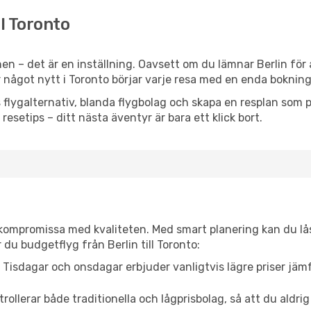
ll Toronto
n – det är en inställning. Oavsett om du lämnar Berlin för 
er något nytt i Toronto börjar varje resa med en enda bokning
flygalternativ, blanda flygbolag och skapa en resplan som pa
resetips – ditt nästa äventyr är bara ett klick bort.
t kompromissa med kvaliteten. Med smart planering kan du l
du budgetflyg från Berlin till Toronto:
Tisdagar och onsdagar erbjuder vanligtvis lägre priser jäm
trollerar både traditionella och lågprisbolag, så att du aldrig