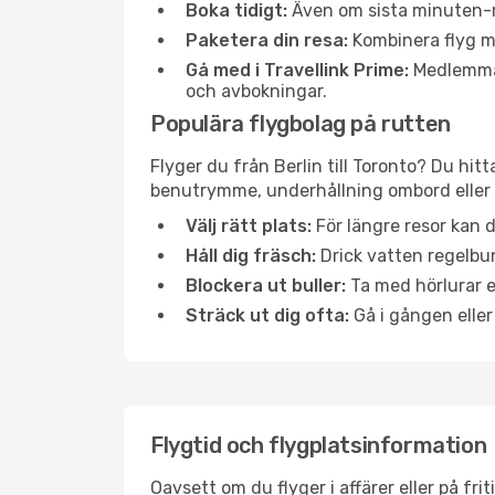
Boka tidigt:
Även om sista minuten-res
Paketera din resa:
Kombinera flyg me
Gå med i Travellink Prime:
Medlemmar 
och avbokningar.
Populära flygbolag på rutten
Flyger du från Berlin till Toronto? Du hit
benutrymme, underhållning ombord eller b
Välj rätt plats:
För längre resor kan d
Håll dig fräsch:
Drick vatten regelbun
Blockera ut buller:
Ta med hörlurar el
Sträck ut dig ofta:
Gå i gången eller
Flygtid och flygplatsinformation
Oavsett om du flyger i affärer eller på fr