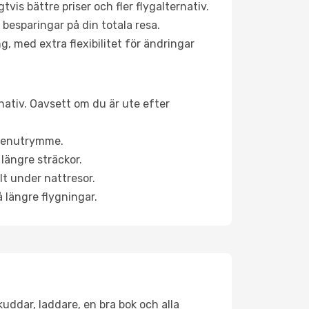
is bättre priser och fler flygalternativ.
 besparingar på din totala resa.
g, med extra flexibilitet för ändringar
rnativ. Oavsett om du är ute efter
a benutrymme.
längre sträckor.
lt under nattresor.
å längre flygningar.
kuddar, laddare, en bra bok och alla