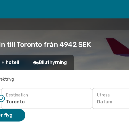
in till Toronto från 4942 SEK
 + hotell
Biluthyrning
rektflyg
Destination
Utresa
Datum
r flyg