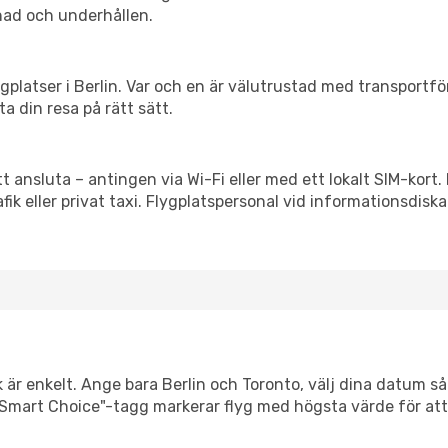
nad och underhållen.
flygplatser i Berlin. Var och en är välutrustad med transportf
ta din resa på rätt sätt.
tt ansluta – antingen via Wi-Fi eller med ett lokalt SIM-kort.
afik eller privat taxi. Flygplatspersonal vid informationsdiska
 är enkelt. Ange bara Berlin och Toronto, välj dina datum så v
Vår "Smart Choice"-tagg markerar flyg med högsta värde för at