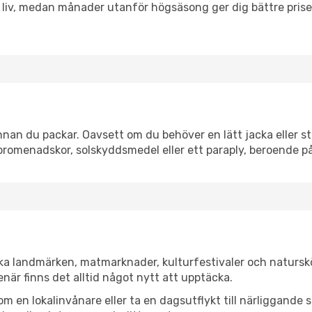
h liv, medan månader utanför högsäsong ger dig bättre pris
nan du packar. Oavsett om du behöver en lätt jacka eller st
romenadskor, solskyddsmedel eller ett paraply, beroende p
ska landmärken, matmarknader, kulturfestivaler och natursk
när finns det alltid något nytt att upptäcka.
en lokalinvånare eller ta en dagsutflykt till närliggande st