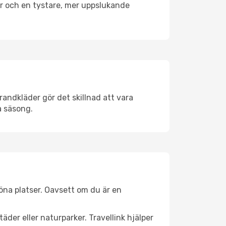
er och en tystare, mer uppslukande
randkläder gör det skillnad att vara
å säsong.
öna platser. Oavsett om du är en
äder eller naturparker. Travellink hjälper