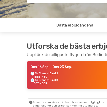
Bästa erbjudandena
Utforska de bästa erb
Upptäck de billigaste flygen från Berlin t
Ons 16 Sep.
- Ons 23 Sep.
Air Transat
Direkt
BER
- YTO
Air Transat
Direkt
YTO
- BER
Priserna som visas på den här sidan var tillgängliga 
tillgänglighet och priser kan komma att ändras.