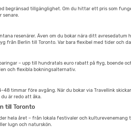
d begränsad tillgänglighet. Om du hittar ett pris som funger
r senare.
spontana resenärer. Även om du bokar nära ditt avresedatum 
g från Berlin till Toronto. Var bara flexibel med tider och da
ringar – upp till hundratals euro rabatt på flyg, boende o
en och flexibla bokningsalternativ.
24–48 timmar före avgång. När du bokar via Travellink skick
 du är redo att åka.
n till Toronto
er hela året – från lokala festivaler och kulturevenemang ti
eller lugn och naturskön.