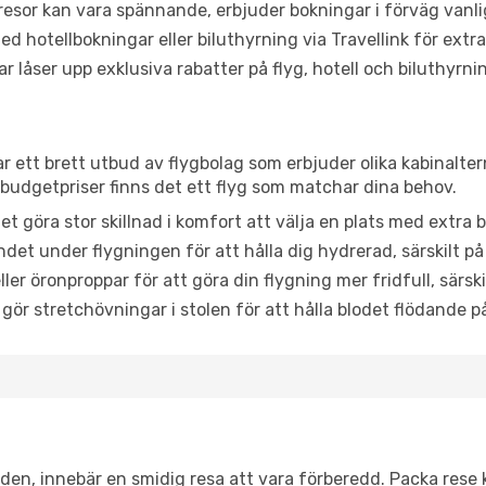
or kan vara spännande, erbjuder bokningar i förväg vanligtv
d hotellbokningar eller biluthyrning via Travellink för extra
låser upp exklusiva rabatter på flyg, hotell och biluthyrnin
tar ett brett utbud av flygbolag som erbjuder olika kabinalte
udgetpriser finns det ett flyg som matchar dina behov.
et göra stor skillnad i komfort att välja en plats med extr
det under flygningen för att hålla dig hydrerad, särskilt på 
ler öronproppar för att göra din flygning mer fridfull, särski
 gör stretchövningar i stolen för att hålla blodet flödande p
itiden, innebär en smidig resa att vara förberedd. Packa rese 