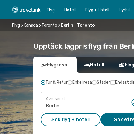
Flyg
Hotell
Flyg + Hotell
Hyrbil
Flyg
Kanada
Toronto
Berlin - Toronto
Upptäck lågprisflyg från Berl
Flygresor
Hotell
Flyg
Tur & Retur
Enkel resa
Städer
Endast di
Avreseort
Sök flyg + hotell
Sök efte