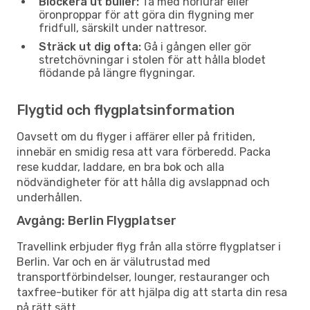
Blockera ut buller:
Ta med hörlurar eller
öronproppar för att göra din flygning mer
fridfull, särskilt under nattresor.
Sträck ut dig ofta:
Gå i gången eller gör
stretchövningar i stolen för att hålla blodet
flödande på längre flygningar.
Flygtid och flygplatsinformation
Oavsett om du flyger i affärer eller på fritiden,
innebär en smidig resa att vara förberedd. Packa
rese kuddar, laddare, en bra bok och alla
nödvändigheter för att hålla dig avslappnad och
underhållen.
Avgång: Berlin Flygplatser
Travellink erbjuder flyg från alla större flygplatser i
Berlin. Var och en är välutrustad med
transportförbindelser, lounger, restauranger och
taxfree-butiker för att hjälpa dig att starta din resa
på rätt sätt.