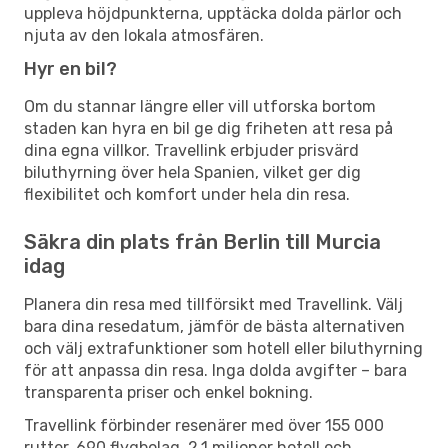
uppleva höjdpunkterna, upptäcka dolda pärlor och
njuta av den lokala atmosfären.
Hyr en bil?
Om du stannar längre eller vill utforska bortom
staden kan hyra en bil ge dig friheten att resa på
dina egna villkor. Travellink erbjuder prisvärd
biluthyrning över hela Spanien, vilket ger dig
flexibilitet och komfort under hela din resa.
Säkra din plats från Berlin till Murcia
idag
Planera din resa med tillförsikt med Travellink. Välj
bara dina resedatum, jämför de bästa alternativen
och välj extrafunktioner som hotell eller biluthyrning
för att anpassa din resa. Inga dolda avgifter – bara
transparenta priser och enkel bokning.
Travellink förbinder resenärer med över 155 000
rutter, 690 flygbolag, 2,1 miljoner hotell och