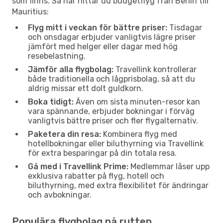
som finns. Så här hittar du budgetflyg från Berlin till
Mauritius:
Flyg mitt i veckan för bättre priser:
Tisdagar
och onsdagar erbjuder vanligtvis lägre priser
jämfört med helger eller dagar med hög
resebelastning.
Jämför alla flygbolag:
Travellink kontrollerar
både traditionella och lågprisbolag, så att du
aldrig missar ett dolt guldkorn.
Boka tidigt:
Även om sista minuten-resor kan
vara spännande, erbjuder bokningar i förväg
vanligtvis bättre priser och fler flygalternativ.
Paketera din resa:
Kombinera flyg med
hotellbokningar eller biluthyrning via Travellink
för extra besparingar på din totala resa.
Gå med i Travellink Prime:
Medlemmar låser upp
exklusiva rabatter på flyg, hotell och
biluthyrning, med extra flexibilitet för ändringar
och avbokningar.
Populära flygbolag på rutten