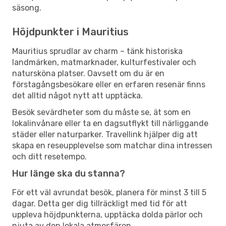
säsong.
Höjdpunkter i Mauritius
Mauritius sprudlar av charm – tänk historiska
landmärken, matmarknader, kulturfestivaler och
natursköna platser. Oavsett om du är en
förstagångsbesökare eller en erfaren resenär finns
det alltid något nytt att upptäcka.
Besök sevärdheter som du måste se, ät som en
lokalinvånare eller ta en dagsutflykt till närliggande
städer eller naturparker. Travellink hjälper dig att
skapa en reseupplevelse som matchar dina intressen
och ditt resetempo.
Hur länge ska du stanna?
För ett väl avrundat besök, planera för minst 3 till 5
dagar. Detta ger dig tillräckligt med tid för att
uppleva höjdpunkterna, upptäcka dolda pärlor och
njuta av den lokala atmosfären.