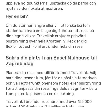
uppleva höjdpunkterna, upptäcka dolda pärlor och
njuta av den lokala atmosfären.
Hyr en bil?
Om du stannar längre eller vill utforska bortom
staden kan hyra en bil ge dig friheten att resa på
dina egna villkor. Travellink erbjuder prisvärd
biluthyrning över hela Kroatien, vilket ger dig
flexibilitet och komfort under hela din resa.
Säkra din plats från Basel Mulhouse till
Zagreb idag
Planera din resa med tillförsikt med Travellink. Välj
bara dina resedatum, jämför de bästa alternativen
och välj extrafunktioner som hotell eller biluthyrning
för att anpassa din resa. Inga dolda avgifter – bara
transparenta priser och enkel bokning.
Travellink förbinder resenärer med över 155 000
rutter, 690 flygbolag, 2,1 miljoner hotell och