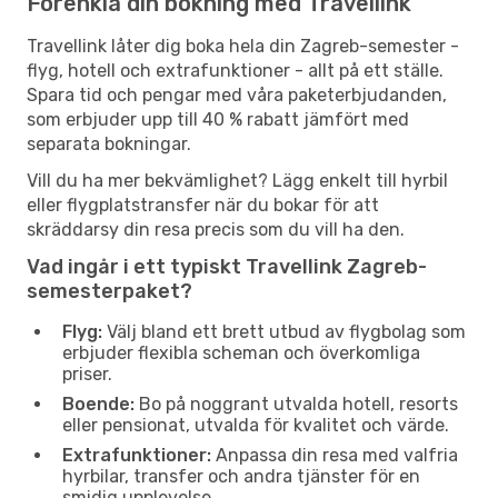
Förenkla din bokning med Travellink
Travellink låter dig boka hela din Zagreb-semester -
flyg, hotell och extrafunktioner - allt på ett ställe.
Spara tid och pengar med våra paketerbjudanden,
som erbjuder upp till 40 % rabatt jämfört med
separata bokningar.
Vill du ha mer bekvämlighet? Lägg enkelt till hyrbil
eller flygplatstransfer när du bokar för att
skräddarsy din resa precis som du vill ha den.
Vad ingår i ett typiskt Travellink Zagreb-
semesterpaket?
Flyg:
Välj bland ett brett utbud av flygbolag som
erbjuder flexibla scheman och överkomliga
priser.
Boende:
Bo på noggrant utvalda hotell, resorts
eller pensionat, utvalda för kvalitet och värde.
Extrafunktioner:
Anpassa din resa med valfria
hyrbilar, transfer och andra tjänster för en
smidig upplevelse.