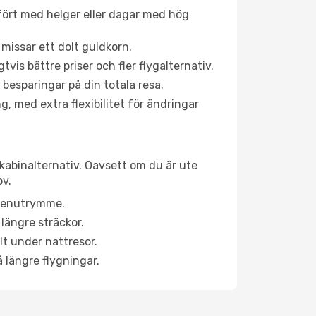
fört med helger eller dagar med hög
 missar ett dolt guldkorn.
is bättre priser och fler flygalternativ.
 besparingar på din totala resa.
g, med extra flexibilitet för ändringar
 kabinalternativ. Oavsett om du är ute
ov.
a benutrymme.
längre sträckor.
lt under nattresor.
å längre flygningar.