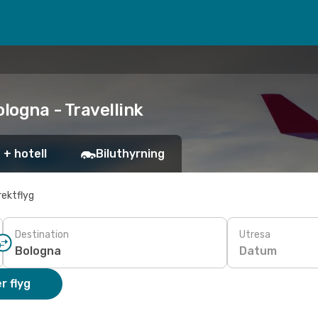
ologna - Travellink
 + hotell
Biluthyrning
rektflyg
Destination
Utresa
Datum
r flyg