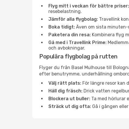
Flyg mitt i veckan för bättre priser:
resebelastning.
Jämför alla flygbolag:
Travellink kon
Boka tidigt:
Även om sista minuten-res
Paketera din resa:
Kombinera flyg me
Gå med i Travellink Prime:
Medlemmar 
och avbokningar.
Populära flygbolag på rutten
Flyger du från Basel Mulhouse till Bologn
efter benutrymme, underhållning ombord e
Välj rätt plats:
För längre resor kan d
Håll dig fräsch:
Drick vatten regelbun
Blockera ut buller:
Ta med hörlurar el
Sträck ut dig ofta:
Gå i gången eller