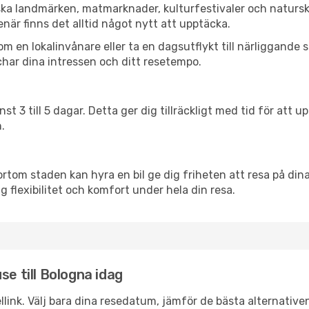
ska landmärken, matmarknader, kulturfestivaler och natursk
när finns det alltid något nytt att upptäcka.
en lokalinvånare eller ta en dagsutflykt till närliggande st
har dina intressen och ditt resetempo.
nst 3 till 5 dagar. Detta ger dig tillräckligt med tid för at
.
ortom staden kan hyra en bil ge dig friheten att resa på dina 
dig flexibilitet och komfort under hela din resa.
se till Bologna idag
llink. Välj bara dina resedatum, jämför de bästa alternative