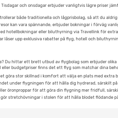
Tisdagar och onsdagar erbjuder vanligtvis lägre priser jäm
trollerar både traditionella och lågprisbolag, så att du aldrig
or kan vara spännande, erbjuder bokningar i förväg vanligtv
d hotellbokningar eller biluthyrning via Travellink för extra
låser upp exklusiva rabatter på flyg, hotell och biluthyrnin
a? Du hittar ett brett utbud av flygbolag som erbjuder olika
ller budgetpriser finns det ett flyg som matchar dina beh
et göra stor skillnad i komfort att välja en plats med extr
det under flygningen för att hålla dig hydrerad, särskilt på 
ler öronproppar för att göra din flygning mer fridfull, särski
 gör stretchövningar i stolen för att hålla blodet flödande p