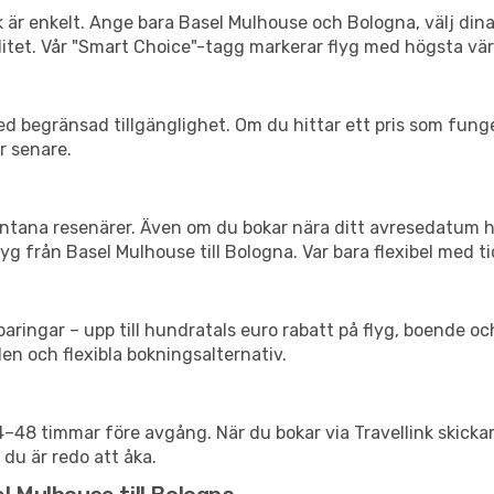
k är enkelt. Ange bara Basel Mulhouse och Bologna, välj dina
xibilitet. Vår "Smart Choice"-tagg markerar flyg med högsta vä
d begränsad tillgänglighet. Om du hittar ett pris som funger
r senare.
spontana resenärer. Även om du bokar nära ditt avresedatum 
g från Basel Mulhouse till Bologna. Var bara flexibel med ti
ringar – upp till hundratals euro rabatt på flyg, boende o
en och flexibla bokningsalternativ.
24–48 timmar före avgång. När du bokar via Travellink skick
 du är redo att åka.