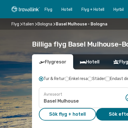
Flyg
Hotell
Flyg + Hotell
Hyrbil
Flyg
Italien
Bologna
Basel Mulhouse - Bologna
Billiga flyg Basel Mulhouse-B
Flygresor
Hotell
Flyg
Tur & Retur
Enkel resa
Städer
Endast di
Avreseort
Sök flyg + hotell
Sök efte