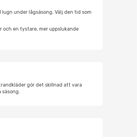
ll lugn under lågsäsong. Välj den tid som
er och en tystare, mer uppslukande
randkläder gör det skillnad att vara
å säsong.