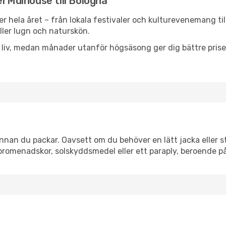
l Mulhouse till Bologna
er hela året – från lokala festivaler och kulturevenemang ti
eller lugn och naturskön.
h liv, medan månader utanför högsäsong ger dig bättre pris
nan du packar. Oavsett om du behöver en lätt jacka eller st
romenadskor, solskyddsmedel eller ett paraply, beroende p