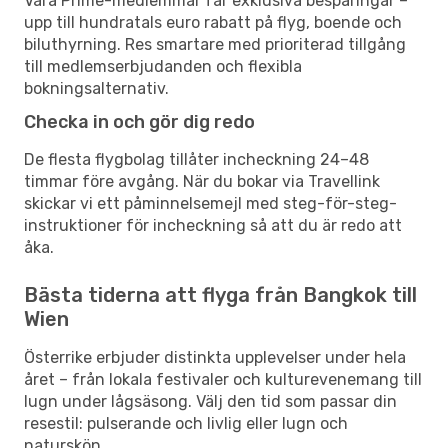
Våra Prime-medlemmar får exklusiva besparingar –
upp till hundratals euro rabatt på flyg, boende och
biluthyrning. Res smartare med prioriterad tillgång
till medlemserbjudanden och flexibla
bokningsalternativ.
Checka in och gör dig redo
De flesta flygbolag tillåter incheckning 24–48
timmar före avgång. När du bokar via Travellink
skickar vi ett påminnelsemejl med steg-för-steg-
instruktioner för incheckning så att du är redo att
åka.
Bästa tiderna att flyga från Bangkok till
Wien
Österrike erbjuder distinkta upplevelser under hela
året – från lokala festivaler och kulturevenemang till
lugn under lågsäsong. Välj den tid som passar din
resestil: pulserande och livlig eller lugn och
naturskön.