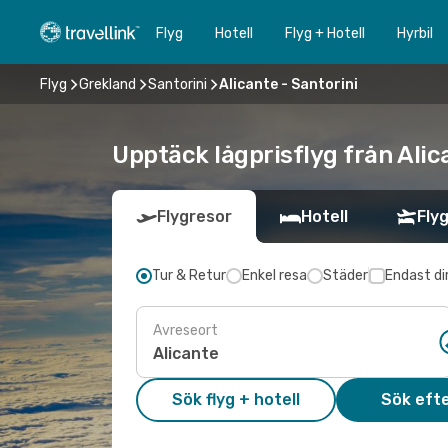
Flyg
Hotell
Flyg + Hotell
Hyrbil
Flyg
Grekland
Santorini
Alicante - Santorini
Upptäck lågprisflyg från Alica
Flygresor
Hotell
Flyg
Tur & Retur
Enkel resa
Städer
Endast di
Avreseort
Sök flyg + hotell
Sök efte