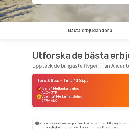
Bästa erbjudandena
Utforska de bästa erb
Upptäck de billigaste flygen från Alicante 
Tors 3 Sep.
- Tors 10 Sep.
Iberia
1 Mellanlandning
ALC
- JTR
Vueling
1 Mellanlandning
JTR
- ALC
Priserna som visas på den här sidan var tillgängliga 
tillgänglighet och priser kan komma att ändras.