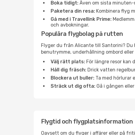
Boka tidigt:
Även om sista minuten-res
Paketera din resa:
Kombinera flyg me
Gå med i Travellink Prime:
Medlemmar 
och avbokningar.
Populära flygbolag på rutten
Flyger du från Alicante till Santorini? Du
benutrymme, underhållning ombord eller b
Välj rätt plats:
För längre resor kan d
Håll dig fräsch:
Drick vatten regelbun
Blockera ut buller:
Ta med hörlurar el
Sträck ut dig ofta:
Gå i gången eller
Flygtid och flygplatsinformation
Oavsett om du flyger i affärer eller på fr