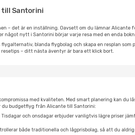
till Santorini
n – det är en inställning. Oavsett om du lämnar Alicante f
ller något nytt i Santorini börjar varje resa med en enda bokn
flygalternativ, blanda flygbolag och skapa en resplan som pa
resetips – ditt nästa äventyr är bara ett klick bort.
t kompromissa med kvaliteten. Med smart planering kan du l
du budgetflyg från Alicante till Santorini:
Tisdagar och onsdagar erbjuder vanligtvis lägre priser jäm
trollerar både traditionella och lågprisbolag, så att du aldrig