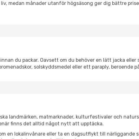
h liv, medan månader utanför högsäsong ger dig bättre pris
innan du packar. Oavsett om du behöver en lätt jacka eller s
romenadskor, solskyddsmedel eller ett paraply, beroende p
riska landmärken, matmarknader, kulturfestivaler och naturs
när finns det alltid något nytt att upptäcka.
en lokalinvånare eller ta en dagsutflykt till närliggande st