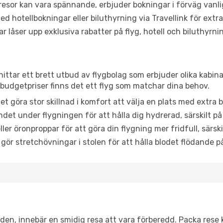
or kan vara spännande, erbjuder bokningar i förväg vanligtv
d hotellbokningar eller biluthyrning via Travellink för extra
låser upp exklusiva rabatter på flyg, hotell och biluthyrnin
 hittar ett brett utbud av flygbolag som erbjuder olika kabin
udgetpriser finns det ett flyg som matchar dina behov.
et göra stor skillnad i komfort att välja en plats med extr
det under flygningen för att hålla dig hydrerad, särskilt på 
ler öronproppar för att göra din flygning mer fridfull, särski
 gör stretchövningar i stolen för att hålla blodet flödande p
itiden, innebär en smidig resa att vara förberedd. Packa rese 