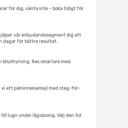
ar för dig, vänta inte – boka tidigt för
hjälper vår erbjudandesegment dig att
h dagar för bättre resultat.
ch biluthyrning. Res smartare med
ar vi ett påminnelsemejl med steg-för-
till lugn under lågsäsong. Välj den tid