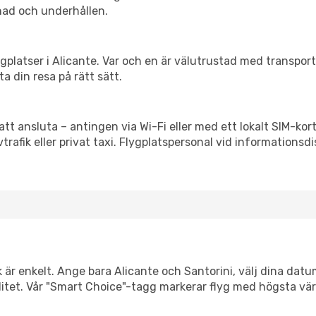
nad och underhållen.
flygplatser i Alicante. Var och en är välutrustad med transpo
ta din resa på rätt sätt.
att ansluta – antingen via Wi-Fi eller med ett lokalt SIM-kort
vtrafik eller privat taxi. Flygplatspersonal vid informationsdi
k är enkelt. Ange bara Alicante och Santorini, välj dina datum
xibilitet. Vår "Smart Choice"-tagg markerar flyg med högsta vä