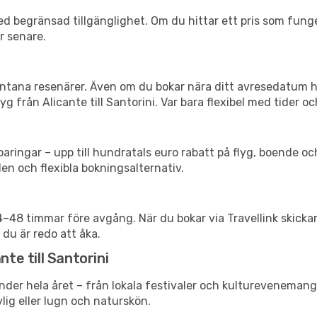
d begränsad tillgänglighet. Om du hittar ett pris som funger
r senare.
spontana resenärer. Även om du bokar nära ditt avresedatum 
g från Alicante till Santorini. Var bara flexibel med tider oc
ringar – upp till hundratals euro rabatt på flyg, boende o
en och flexibla bokningsalternativ.
24–48 timmar före avgång. När du bokar via Travellink skick
 du är redo att åka.
nte till Santorini
nder hela året – från lokala festivaler och kulturevenemang 
vlig eller lugn och naturskön.