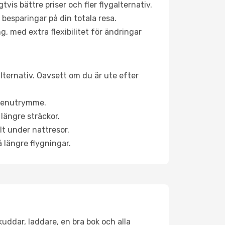
is bättre priser och fler flygalternativ.
 besparingar på din totala resa.
g, med extra flexibilitet för ändringar
alternativ. Oavsett om du är ute efter
a benutrymme.
längre sträckor.
lt under nattresor.
å längre flygningar.
kuddar, laddare, en bra bok och alla