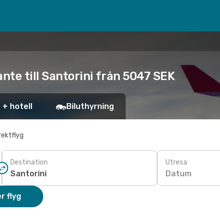
nte till Santorini från 5047 SEK
 + hotell
Biluthyrning
rektflyg
Destination
Utresa
Datum
r flyg