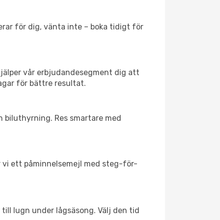
ar för dig, vänta inte – boka tidigt för
hjälper vår erbjudandesegment dig att
agar för bättre resultat.
ch biluthyrning. Res smartare med
ar vi ett påminnelsemejl med steg-för-
till lugn under lågsäsong. Välj den tid