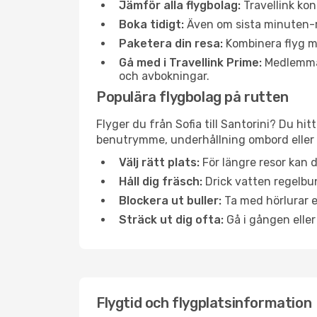
Jämför alla flygbolag:
Travellink kon
Boka tidigt:
Även om sista minuten-res
Paketera din resa:
Kombinera flyg me
Gå med i Travellink Prime:
Medlemmar 
och avbokningar.
Populära flygbolag på rutten
Flyger du från Sofia till Santorini? Du hi
benutrymme, underhållning ombord eller b
Välj rätt plats:
För längre resor kan d
Håll dig fräsch:
Drick vatten regelbun
Blockera ut buller:
Ta med hörlurar el
Sträck ut dig ofta:
Gå i gången eller
Flygtid och flygplatsinformation