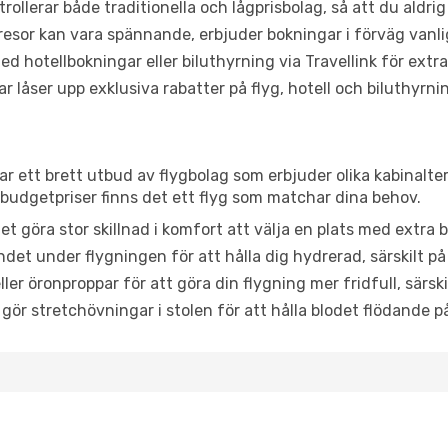
trollerar både traditionella och lågprisbolag, så att du aldrig
or kan vara spännande, erbjuder bokningar i förväg vanligtv
d hotellbokningar eller biluthyrning via Travellink för extra
låser upp exklusiva rabatter på flyg, hotell och biluthyrnin
ttar ett brett utbud av flygbolag som erbjuder olika kabinalt
udgetpriser finns det ett flyg som matchar dina behov.
et göra stor skillnad i komfort att välja en plats med extr
det under flygningen för att hålla dig hydrerad, särskilt på 
ler öronproppar för att göra din flygning mer fridfull, särski
 gör stretchövningar i stolen för att hålla blodet flödande p