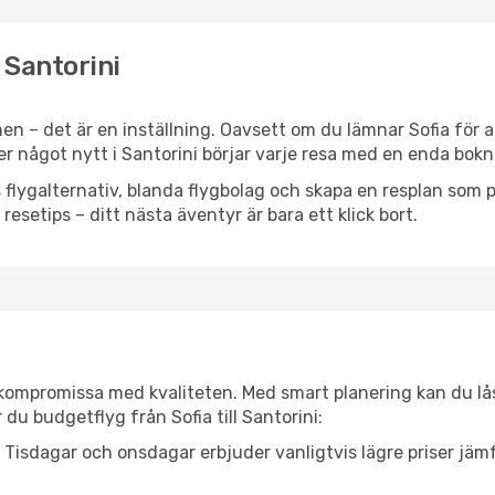
l Santorini
n – det är en inställning. Oavsett om du lämnar Sofia för a
ller något nytt i Santorini börjar varje resa med en enda bokn
flygalternativ, blanda flygbolag och skapa en resplan som pa
resetips – ditt nästa äventyr är bara ett klick bort.
t kompromissa med kvaliteten. Med smart planering kan du l
du budgetflyg från Sofia till Santorini:
Tisdagar och onsdagar erbjuder vanligtvis lägre priser jäm