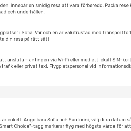
itiden, innebär en smidig resa att vara förberedd. Packa rese 
nad och underhållen.
flygplatser i Sofia. Var och en är välutrustad med transportfö
ta din resa på rätt sätt.
att ansluta – antingen via Wi-Fi eller med ett lokalt SIM-kort
vtrafik eller privat taxi. Flygplatspersonal vid informationsdi
 är enkelt. Ange bara Sofia och Santorini, välj dina datum så 
Vår "Smart Choice"-tagg markerar flyg med högsta värde för at