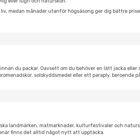
vlig eller lugn och naturskön.
h liv, medan månader utanför högsäsong ger dig bättre pris
innan du packar. Oavsett om du behöver en lätt jacka eller s
romenadskor, solskyddsmedel eller ett paraply, beroende p
riska landmärken, matmarknader, kulturfestivaler och naturs
när finns det alltid något nytt att upptäcka.