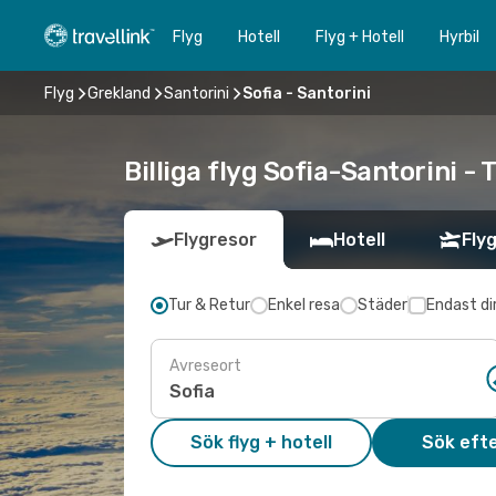
Flyg
Hotell
Flyg + Hotell
Hyrbil
Flyg
Grekland
Santorini
Sofia - Santorini
Billiga flyg Sofia-Santorini - 
Flygresor
Hotell
Flyg
Tur & Retur
Enkel resa
Städer
Endast di
Avreseort
Sök flyg + hotell
Sök efte