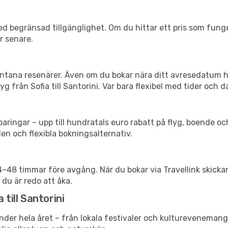
d begränsad tillgänglighet. Om du hittar ett pris som funger
r senare.
spontana resenärer. Även om du bokar nära ditt avresedatum 
 från Sofia till Santorini. Var bara flexibel med tider och d
ringar – upp till hundratals euro rabatt på flyg, boende o
en och flexibla bokningsalternativ.
24–48 timmar före avgång. När du bokar via Travellink skick
 du är redo att åka.
 till Santorini
nder hela året – från lokala festivaler och kulturevenemang 