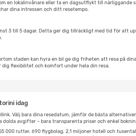
en lokalinvånare eller ta en dagsutflykt till närliggande st
har dina intressen och ditt resetempo.
nst 3 till 5 dagar. Detta ger dig tillräckligt med tid för at
.
ortom staden kan hyra en bil ge dig friheten att resa på dina 
 dig flexibilitet och komfort under hela din resa.
torini idag
llink. Välj bara dina resedatum, jämför de bästa alternative
ga dolda avgifter – bara transparenta priser och enkel boknin
5 000 rutter, 690 flygbolag, 2,1 miljoner hotell och tusenta