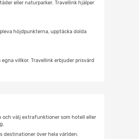
äder eller naturparker. Travellink hjälper
t uppleva höjdpunkterna, upptäcka dolda
egna villkor. Travellink erbjuder prisvärd
n och välj extrafunktioner som hotell eller
g.
ls destinationer över hela världen.