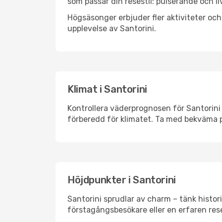
som passar din resestil: pulserande och li
Högsäsonger erbjuder fler aktiviteter oc
upplevelse av Santorini.
Klimat i Santorini
Kontrollera väderprognosen för Santorini 
förberedd för klimatet. Ta med bekväma p
Höjdpunkter i Santorini
Santorini sprudlar av charm – tänk histo
förstagångsbesökare eller en erfaren rese