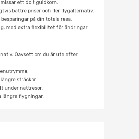
 missar ett dolt guldkorn.
is bättre priser och fler flygalternativ.
 besparingar på din totala resa.
g, med extra flexibilitet för ändringar
ernativ. Oavsett om du är ute efter
a benutrymme.
längre sträckor.
lt under nattresor.
å längre flygningar.