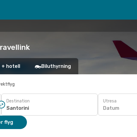
Travellink
 + hotell
Biluthyrning
rektflyg
Destination
Utresa
Datum
r flyg